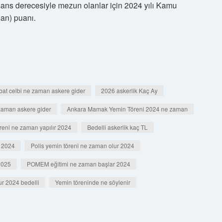
isans derecesiyle mezun olanlar için 2024 yılı Kamu
an) puanı.
at celbi ne zaman askere gider
2026 askerlik Kaç Ay
 zaman askere gider
Ankara Mamak Yemin Töreni 2024 ne zaman
reni ne zaman yapılır 2024
Bedelli askerlik kaç TL
n 2024
Polis yemin töreni ne zaman olur 2024
2025
POMEM eğitimi ne zaman başlar 2024
ur 2024 bedelli
Yemin töreninde ne söylenir