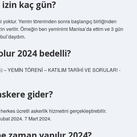
izin kaç gün?
 yoktur. Yemin töreninden sonra başlangıç ​​birliğinden
izin verilir. Örneğin ben yeminimi Manisa’da ettim ve 3 gün
nbul’daydım.
lur 2024 bedelli?
2024) – YEMİN TÖRENİ – KATILIM TARİHİ VE SORULAR! -
askere gider?
rkes ücretli askerlik hizmetini gerçekleştirebilir.
 Şubat 2024. 7 Mart 2024.
e zaman yapılır 2024?