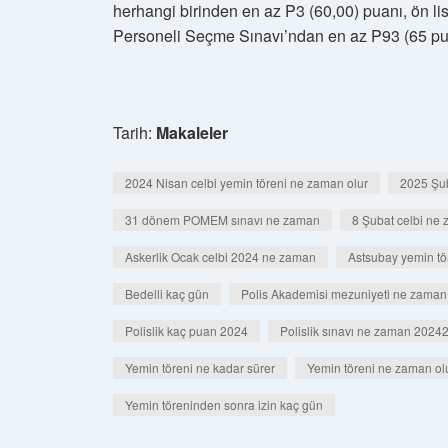
herhangi birinden en az P3 (60,00) puanı, ön l
Personeli Seçme Sınavı’ndan en az P93 (65 pu
Tarih:
Makaleler
2024 Nisan celbi yemin töreni ne zaman olur
2025 Şub
31 dönem POMEM sınavı ne zaman
8 Şubat celbi ne
Askerlik Ocak celbi 2024 ne zaman
Astsubay yemin tö
Bedelli kaç gün
Polis Akademisi mezuniyeti ne zama
Polislik kaç puan 2024
Polislik sınavı ne zaman 2024
Yemin töreni ne kadar sürer
Yemin töreni ne zaman ol
Yemin töreninden sonra izin kaç gün