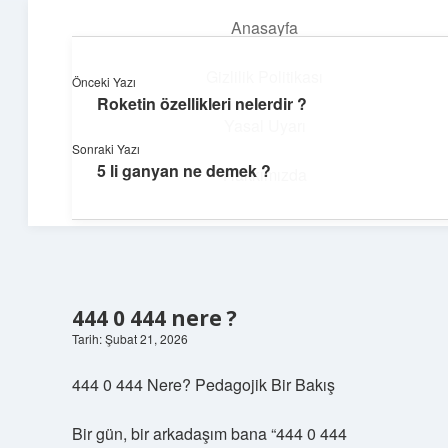
Anasayfa
menüyü
aç
Gizlilik Politikası
Önceki Yazı
Roketin özellikleri nelerdir ?
Teknoloji ve İlham
Yasal Uyarı
Sonraki Yazı
Dijital dünyada keyifli bir macera!
5 li ganyan ne demek ?
Hakkımızda
444 0 444 nere ?
Tarih: Şubat 21, 2026
444 0 444 Nere? Pedagojik Bir Bakış
Bir gün, bir arkadaşım bana “444 0 444