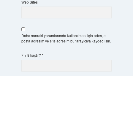
Web Sitesi
Daha sonraki yorumlarımda kullanılması için adım, e-
posta adresim ve site adresim bu tarayıcıya kaydedilsin.
7 + 8 kaçtır?
*
Scrol
to
the
top