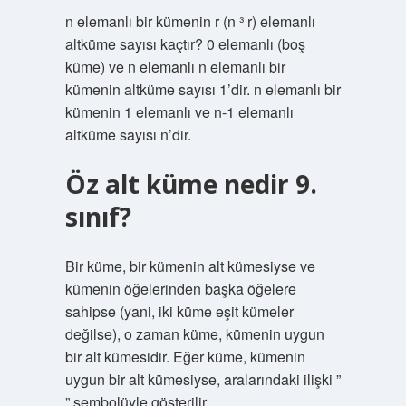
n elemanlı bir kümenin r (n ³ r) elemanlı
altküme sayısı kaçtır? 0 elemanlı (boş
küme) ve n elemanlı n elemanlı bir
kümenin altküme sayısı 1’dir. n elemanlı bir
kümenin 1 elemanlı ve n-1 elemanlı
altküme sayısı n’dir.
Öz alt küme nedir 9.
sınıf?
Bir küme, bir kümenin alt kümesiyse ve
kümenin öğelerinden başka öğelere
sahipse (yani, iki küme eşit kümeler
değilse), o zaman küme, kümenin uygun
bir alt kümesidir. Eğer küme, kümenin
uygun bir alt kümesiyse, aralarındaki ilişki ”
” sembolüyle gösterilir.