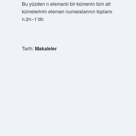
Bu yüzden n elemanlı bir kümenin tüm alt
kümelerinin eleman numaralarının toplamı
n.2n−1’dir.
Tarih:
Makaleler