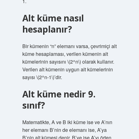
1.
Alt küme nasıl
hesaplanır?
Bir kümenin “n” elemanı varsa, çevrimiçi alt
küme hesaplaması, verilen kümenin alt
kümelerinin sayısını \(2^n\) olarak kullanır.
Verilen alt kümenin uygun alt kümelerinin
sayısı \(2^n-1\)’dir.
Alt küme nedir 9.
sınıf?
Matematikte, A ve B iki küme ise ve A’nın
her elemanı B’nin de elemanı ise, A’ya
B’nin alt kümesi denir. B’ye ise A’yı örten