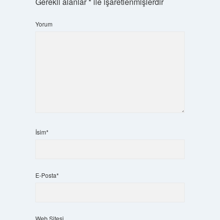
Gerekli alanlar
*
ile işaretlenmişlerdir
Yorum
İsim*
E-Posta*
Web Sitesi