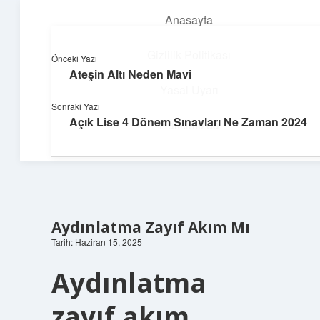
Anasayfa
menüyü
aç
Gizlilik Politikası
Önceki Yazı
Ateşin Altı Neden Mavi
Teknoloji ve İlham
Yasal Uyarı
Sonraki Yazı
Dijital dünyada keyifli bir macera!
Açık Lise 4 Dönem Sınavları Ne Zaman 2024
Hakkımızda
Aydınlatma Zayıf Akım Mı
Tarih: Haziran 15, 2025
Aydınlatma
zayıf akım