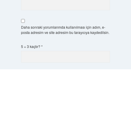
Daha sonraki yorumlarımda kullanılması için adım, e-
posta adresim ve site adresim bu tarayıcıya kaydedilsin.
5 + 3 kaçtır?
*
Scrol
to
the
top