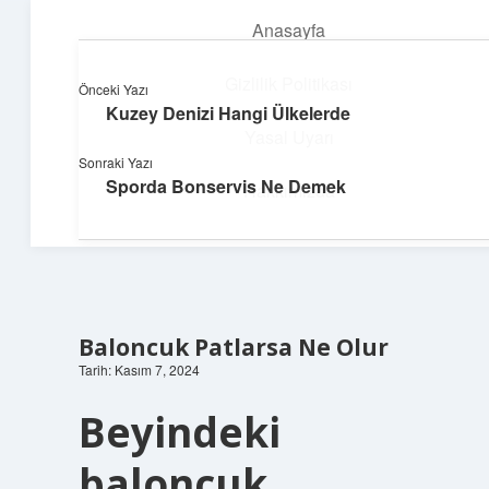
Anasayfa
menüyü
aç
Gizlilik Politikası
Önceki Yazı
Kuzey Denizi Hangi Ülkelerde
Teknoloji ve İlham
Yasal Uyarı
Sonraki Yazı
Dijital dünyada keyifli bir macera!
Sporda Bonservis Ne Demek
Hakkımızda
Baloncuk Patlarsa Ne Olur
Tarih: Kasım 7, 2024
Beyindeki
baloncuk