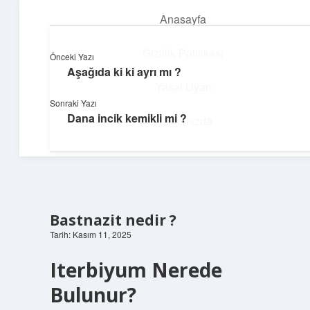
Anasayfa
menüyü
aç
Gizlilik Politikası
Önceki Yazı
Aşağıda ki ki ayrı mı ?
Teknoloji ve İlham
Yasal Uyarı
Sonraki Yazı
Dijital dünyada keyifli bir macera!
Dana incik kemikli mi ?
Hakkımızda
Bastnazit nedir ?
Tarih: Kasım 11, 2025
Iterbiyum Nerede
Bulunur?