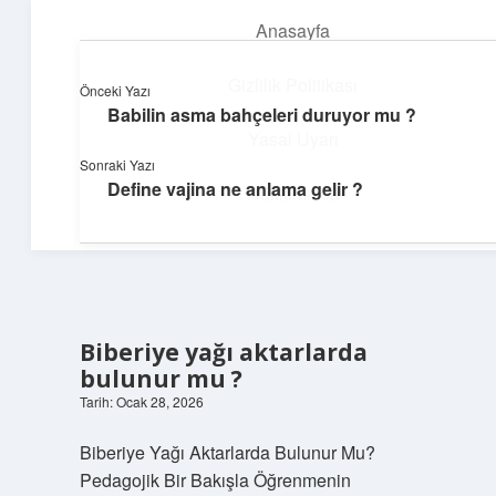
Anasayfa
menüyü
aç
Gizlilik Politikası
Önceki Yazı
Babilin asma bahçeleri duruyor mu ?
Teknoloji ve İlham
Yasal Uyarı
Sonraki Yazı
Dijital dünyada keyifli bir macera!
Define vajina ne anlama gelir ?
Hakkımızda
Biberiye yağı aktarlarda
bulunur mu ?
Tarih: Ocak 28, 2026
Biberiye Yağı Aktarlarda Bulunur Mu?
Pedagojik Bir Bakışla Öğrenmenin