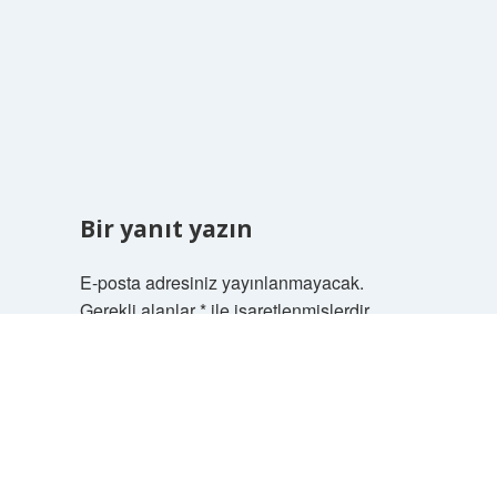
Bir yanıt yazın
E-posta adresiniz yayınlanmayacak.
Gerekli alanlar
*
ile işaretlenmişlerdir
Scrol
to
Yorum
the
top