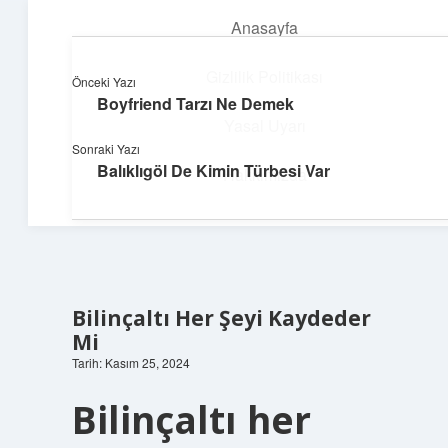
Anasayfa
menüyü
aç
Gizlilik Politikası
Önceki Yazı
Boyfriend Tarzı Ne Demek
Teknoloji ve İlham
Yasal Uyarı
Sonraki Yazı
Dijital dünyada keyifli bir macera!
Balıklıgöl De Kimin Türbesi Var
Hakkımızda
Bilinçaltı Her Şeyi Kaydeder
Mi
Tarih: Kasım 25, 2024
Bilinçaltı her