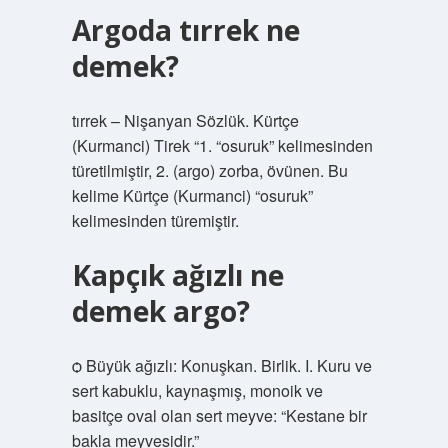
Argoda tırrek ne
demek?
tırrek – Nişanyan Sözlük. Kürtçe
(Kurmanci) Tirek “1. “osuruk” kelimesinden
türetilmiştir, 2. (argo) zorba, övünen. Bu
kelime Kürtçe (Kurmanci) “osuruk”
kelimesinden türemiştir.
Kapçık ağızlı ne
demek argo?
ѻ Büyük ağızlı: Konuşkan. Birlik. I. Kuru ve
sert kabuklu, kaynaşmış, monoik ve
basitçe oval olan sert meyve: “Kestane bir
bakla meyvesidir.”