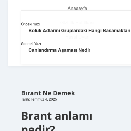
Anasayfa
menüyü
aç
Gizlilik Politikası
Önceki Yazı
Bölük Adlarını Gruplardaki Hangi Basamaktan A
Teknoloji ve İlham
Yasal Uyarı
Sonraki Yazı
Dijital dünyada keyifli bir macera!
Canlandırma Aşaması Nedir
Hakkımızda
Bırant Ne Demek
Tarih: Temmuz 4, 2025
Brant anlamı
nedir?