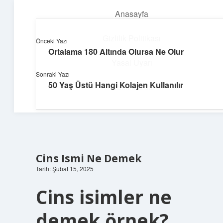
Anasayfa
menüyü
aç
Gizlilik Politikası
Önceki Yazı
Ortalama 180 Altında Olursa Ne Olur
Teknoloji ve İlham
Yasal Uyarı
Sonraki Yazı
Dijital dünyada keyifli bir macera!
50 Yaş Üstü Hangi Kolajen Kullanılır
Hakkımızda
Cins Ismi Ne Demek
Tarih: Şubat 15, 2025
Cins isimler ne
demek örnek?