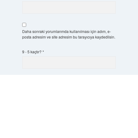
Daha sonraki yorumlarımda kullanılması için adım, e-
posta adresim ve site adresim bu tarayıcıya kaydedilsin.
9 - 5 kaçtır?
*
Scrol
to
the
top