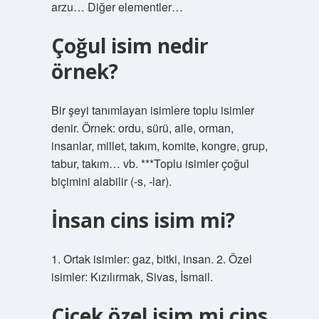
arzu… Diğer elementler…
Çoğul isim nedir
örnek?
Bir şeyi tanımlayan isimlere toplu isimler
denir. Örnek: ordu, sürü, aile, orman,
insanlar, millet, takım, komite, kongre, grup,
tabur, takım… vb. ***Toplu isimler çoğul
biçimini alabilir (-s, -lar).
İnsan cins isim mi?
1. Ortak isimler: gaz, bitki, insan. 2. Özel
isimler: Kızılırmak, Sivas, İsmail.
Çiçek özel isim mi cins