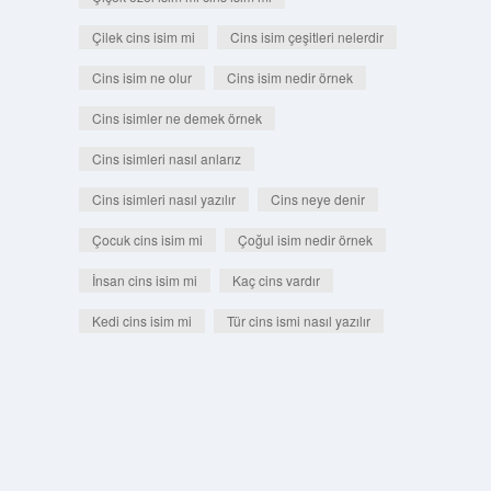
Çilek cins isim mi
Cins isim çeşitleri nelerdir
Cins isim ne olur
Cins isim nedir örnek
Cins isimler ne demek örnek
Cins isimleri nasıl anlarız
Cins isimleri nasıl yazılır
Cins neye denir
Çocuk cins isim mi
Çoğul isim nedir örnek
İnsan cins isim mi
Kaç cins vardır
Kedi cins isim mi
Tür cins ismi nasıl yazılır