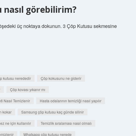
nasıl görebilirim?
köşedeki üç noktaya dokunun. 3 Çöp Kutusu sekmesine
p kutusu nerededir
Çöp kokusunu ne giderir
r
Çöp kovası yıkanır mı
i Nasıl Temizlenir
Hasta odalarının temizliği nasıl yapılır
n kokar
Samsung çöp kutusu kaç günde silinir
ez ne için kullanılır
Temizlik sıralaması nasıl olmalı
mizlenir
Whatsapp çöp kutusu nerede