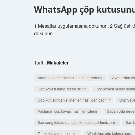
WhatsApp çöp kutusunu 
1 Mesajlar uygulamasına dokunun. 2 Sağ üst 
dokunun.
Tarih:
Makaleler
Android telefonda cop kutusu nerededir
Ayarlardan çö
Çöp kovası hangi bezle silinir
Çöp kovası neden koka
Çöp kutusundan silinenleri nasıl geri getirilir
Çöp Sepet
Paslanan çöp kovası nasıl temizlenir
Sabah oda nede
Samsung telefondan çöp kutusu nasıl temizlenir
Sarı b
Ten kokusu neden kokar
WhatsApp çöp kutusu nasıl te