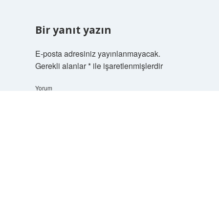
Bir yanıt yazın
E-posta adresiniz yayınlanmayacak.
Gerekli alanlar
*
ile işaretlenmişlerdir
Yorum
Scrol
to
the
top
İsim*