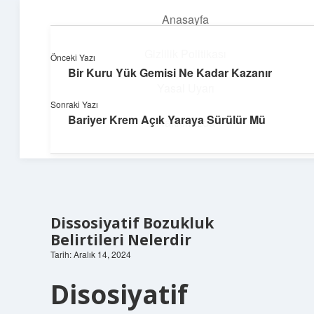
Anasayfa
menüyü
aç
Gizlilik Politikası
Önceki Yazı
Bir Kuru Yük Gemisi Ne Kadar Kazanır
Teknoloji ve İlham
Yasal Uyarı
Sonraki Yazı
Dijital dünyada keyifli bir macera!
Bariyer Krem Açık Yaraya Sürülür Mü
Hakkımızda
Dissosiyatif Bozukluk
Belirtileri Nelerdir
Tarih: Aralık 14, 2024
Disosiyatif