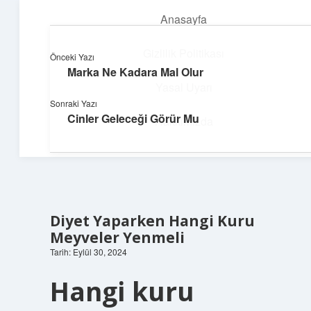
Anasayfa
menüyü
aç
Gizlilik Politikası
Önceki Yazı
Marka Ne Kadara Mal Olur
Teknoloji ve İlham
Yasal Uyarı
Sonraki Yazı
Dijital dünyada keyifli bir macera!
Cinler Geleceği Görür Mu
Hakkımızda
Diyet Yaparken Hangi Kuru
Meyveler Yenmeli
Tarih: Eylül 30, 2024
Hangi kuru