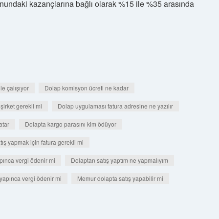
l sonundaki kazançlarına bağlı olarak %15 ile %35 arasında
e çalışıyor
Dolap komisyon ücreti ne kadar
 şirket gerekli mi
Dolap uygulaması fatura adresine ne yazılır
atar
Dolapta kargo parasını kim ödüyor
tış yapmak için fatura gerekli mi
pınca vergi ödenir mi
Dolaptan satış yaptım ne yapmalıyım
 yapınca vergi ödenir mi
Memur dolapta satış yapabilir mi