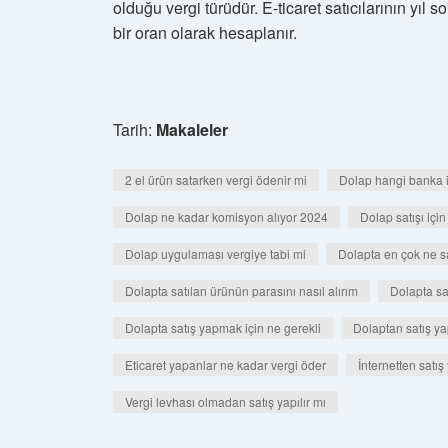
olduğu vergi türüdür. E-ticaret satıcılarının yı
bir oran olarak hesaplanır.
Tarih:
Makaleler
2 el ürün satarken vergi ödenir mi
Dolap hangi banka il
Dolap ne kadar komisyon alıyor 2024
Dolap satışı için
Dolap uygulaması vergiye tabi mi
Dolapta en çok ne s
Dolapta satılan ürünün parasını nasıl alırım
Dolapta sa
Dolapta satış yapmak için ne gerekli
Dolaptan satış ya
Eticaret yapanlar ne kadar vergi öder
İnternetten satış
Vergi levhası olmadan satış yapılır mı