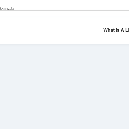
kkımızda
What Is A L
Sidebar
tulipbet