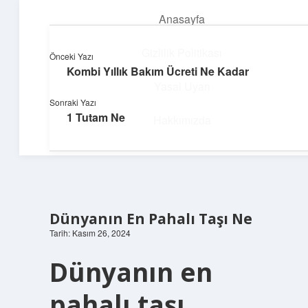
Anasayfa
menüyü
aç
Gizlilik Politikası
Önceki Yazı
Kombi Yıllık Bakım Ücreti Ne Kadar
Teknoloji ve İlham
Yasal Uyarı
Sonraki Yazı
Dijital dünyada keyifli bir macera!
1 Tutam Ne
Hakkımızda
Dünyanın En Pahalı Taşı Ne
Tarih: Kasım 26, 2024
Dünyanın en
pahalı taşı