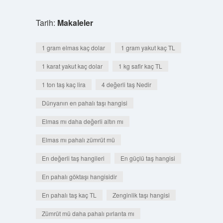
Tarih:
Makaleler
1 gram elmas kaç dolar
1 gram yakut kaç TL
1 karat yakut kaç dolar
1 kg safir kaç TL
1 ton taş kaç lira
4 değerli taş Nedir
Dünyanın en pahalı taşı hangisi
Elmas mı daha değerli altın mı
Elmas mı pahalı zümrüt mü
En değerli taş hangileri
En güçlü taş hangisi
En pahalı göktaşı hangisidir
En pahalı taş kaç TL
Zenginlik taşı hangisi
Zümrüt mü daha pahalı pırlanta mı