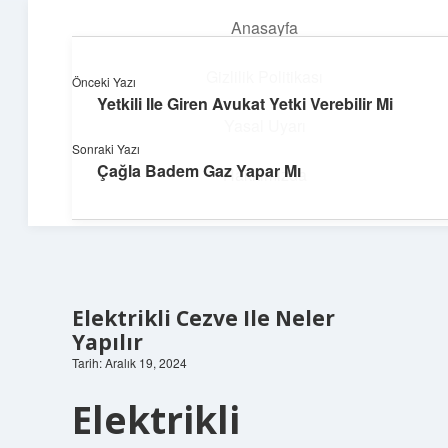
Anasayfa
menüyü
aç
Gizlilik Politikası
Önceki Yazı
Yetkili Ile Giren Avukat Yetki Verebilir Mi
Teknoloji ve İlham
Yasal Uyarı
Sonraki Yazı
Dijital dünyada keyifli bir macera!
Çağla Badem Gaz Yapar Mı
Hakkımızda
Elektrikli Cezve Ile Neler
Yapılır
Tarih: Aralık 19, 2024
Elektrikli