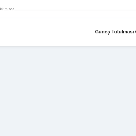
kkımızda
Güneş Tutulması G
Sidebar
tulipbet