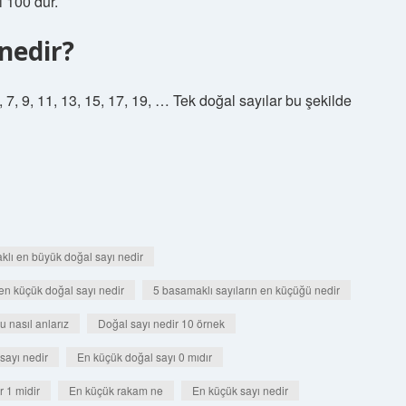
 100’dür.
nedir?
5, 7, 9, 11, 13, 15, 17, 19, … Tek doğal sayılar bu şekilde
lı en büyük doğal sayı nedir
en küçük doğal sayı nedir
5 basamaklı sayıların en küçüğü nedir
u nasıl anlarız
Doğal sayı nedir 10 örnek
sayı nedir
En küçük doğal sayı 0 mıdır
 1 midir
En küçük rakam ne
En küçük sayı nedir