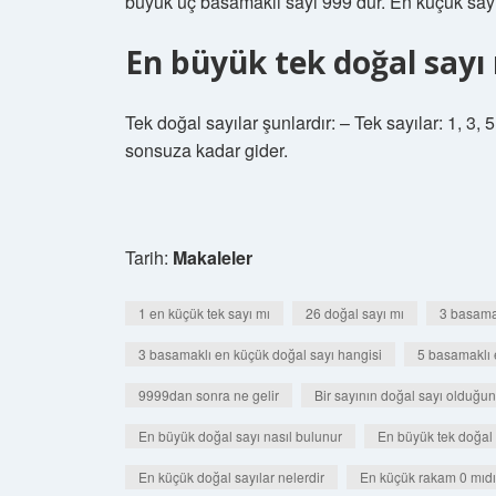
büyük üç basamaklı sayı 999’dur. En küçük sayı
En büyük tek doğal sayı 
Tek doğal sayılar şunlardır: – Tek sayılar: 1, 3, 
sonsuza kadar gider.
Tarih:
Makaleler
1 en küçük tek sayı mı
26 doğal sayı mı
3 basamak
3 basamaklı en küçük doğal sayı hangisi
5 basamaklı 
9999dan sonra ne gelir
Bir sayının doğal sayı olduğun
En büyük doğal sayı nasıl bulunur
En büyük tek doğal 
En küçük doğal sayılar nelerdir
En küçük rakam 0 mıdır