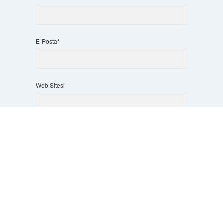
E-Posta*
Web Sitesi
Scrol
to
the
top
Daha sonraki yorumlarımda kullanılması için adım, e-
posta adresim ve site adresim bu tarayıcıya kaydedilsin.
5 + 3 kaçtır?
*