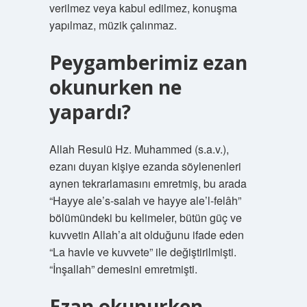
verilmez veya kabul edilmez, konuşma
yapılmaz, müzik çalınmaz.
Peygamberimiz ezan
okunurken ne
yapardı?
Allah Resulü Hz. Muhammed (s.a.v.),
ezanı duyan kişiye ezanda söylenenleri
aynen tekrarlamasını emretmiş, bu arada
“Hayye ale’s-salah ve hayye ale’l-felâh”
bölümündeki bu kelimeler, bütün güç ve
kuvvetin Allah’a ait olduğunu ifade eden
“La havle ve kuvvete” ile değiştirilmişti.
“İnşallah” demesini emretmişti.
Ezan okunurken