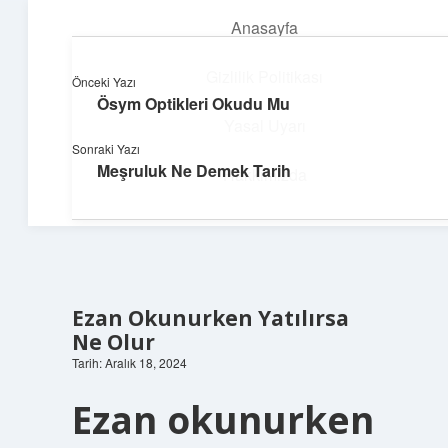
Anasayfa
menüyü
aç
Gizlilik Politikası
Önceki Yazı
Ösym Optikleri Okudu Mu
Teknoloji ve İlham
Yasal Uyarı
Sonraki Yazı
Dijital dünyada keyifli bir macera!
Meşruluk Ne Demek Tarih
Hakkımızda
Ezan Okunurken Yatılırsa
Ne Olur
Tarih: Aralık 18, 2024
Ezan okunurken