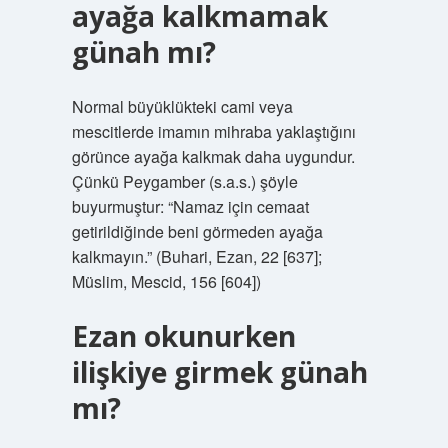
ayağa kalkmamak
günah mı?
Normal büyüklükteki cami veya
mescitlerde imamın mihraba yaklaştığını
görünce ayağa kalkmak daha uygundur.
Çünkü Peygamber (s.a.s.) şöyle
buyurmuştur: “Namaz için cemaat
getirildiğinde beni görmeden ayağa
kalkmayın.” (Buhari, Ezan, 22 [637];
Müslim, Mescid, 156 [604])
Ezan okunurken
ilişkiye girmek günah
mı?