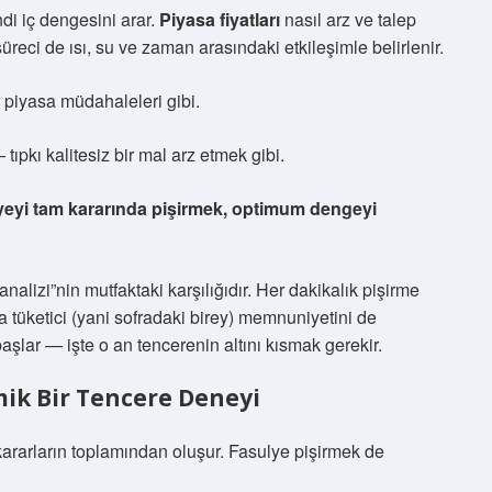
ndi iç dengesini arar.
Piyasa fiyatları
nasıl arz ve talep
eci de ısı, su ve zaman arasındaki etkileşimle belirlenir.
ı piyasa müdahaleleri gibi.
ıpkı kalitesiz bir mal arz etmek gibi.
yeyi tam kararında pişirmek, optimum dengeyi
analizi”nin mutfaktaki karşılığıdır. Her dakikalık pişirme
da tüketici (yani sofradaki birey) memnuniyetini de
aşlar — işte o an tencerenin altını kısmak gerekir.
mik Bir Tencere Deneyi
kararların toplamından oluşur. Fasulye pişirmek de