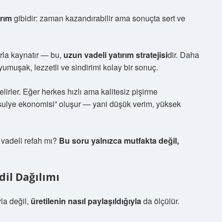
ırım
gibidir: zaman kazandırabilir ama sonuçta sert ve
ırla kaynatır — bu,
uzun vadeli yatırım stratejisi
dir. Daha
: yumuşak, lezzetli ve sindirimi kolay bir sonuç.
irler. Eğer herkes hızlı ama kalitesiz pişirme
asulye ekonomisi” oluşur — yani düşük verim, yüksek
 vadeli refah mı?
Bu soru yalnızca mutfakta değil,
il Dağılımı
la değil,
üretilenin nasıl paylaşıldığıyla
da ölçülür.