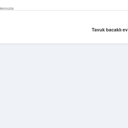
kkımızda
Tavuk bacaklı ev
Sidebar
tulipbet