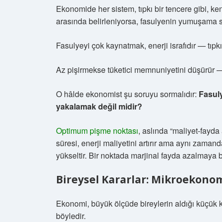
Ekonomide her sistem, tıpkı bir tencere gibi, ke
arasında belirleniyorsa, fasulyenin yumuşama sür
Fasulyeyi çok kaynatmak, enerji israfıdır — tıpk
Az pişirmekse tüketici memnuniyetini düşürür — t
O hâlde ekonomist şu soruyu sormalıdır:
Fasul
yakalamak değil midir?
Optimum pişme noktası
, aslında “maliyet-fayda 
süresi, enerji maliyetini artırır ama aynı zaman
yükseltir. Bir noktada marjinal fayda azalmaya b
Bireysel Kararlar: Mikroekono
Ekonomi, büyük ölçüde bireylerin aldığı küçük 
böyledir.