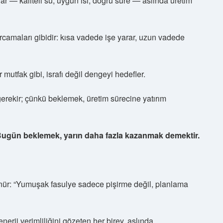
r — kaliteli su, uygun ısı, doğru süre — aslında üretim
arcamaları gibidir: kısa vadede işe yarar, uzun vadede
bir mutfak gibi, israfı değil dengeyi hedefler.
rekir; çünkü beklemek, üretim sürecine yatırım
ugün beklemek, yarın daha fazla kazanmak demektir.
nür: “Yumuşak fasulye sadece pişirme değil, planlama
nerji verimliliğini gözeten her birey, aslında