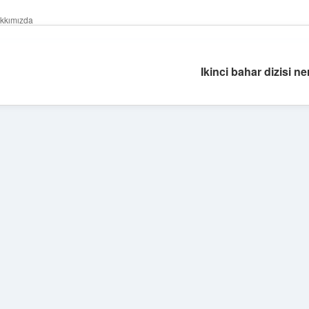
kkımızda
Ikinci bahar dizisi ne
Sidebar
tulipbet