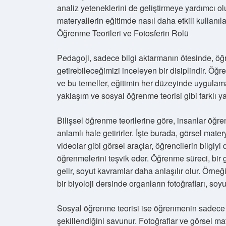
analiz yeteneklerini de geliştirmeye yardımcı o
materyallerin eğitimde nasıl daha etkili kullanı
Öğrenme Teorileri ve Fotosferin Rolü
Pedagoji, sadece bilgi aktarmanın ötesinde, öğr
getirebileceğimizi inceleyen bir disiplindir. Öğr
ve bu temeller, eğitimin her düzeyinde uygulama b
yaklaşım ve sosyal öğrenme teorisi gibi farklı y
Bilişsel öğrenme teorilerine göre, insanlar öğr
anlamlı hale getirirler. İşte burada, görsel mater
videolar gibi görsel araçlar, öğrencilerin bilgiyi
öğrenmelerini teşvik eder. Öğrenme süreci, bir
gelir, soyut kavramlar daha anlaşılır olur. Örneğin
bir biyoloji dersinde organların fotoğrafları, soy
Sosyal öğrenme teorisi ise öğrenmenin sadece bi
şekillendiğini savunur. Fotoğraflar ve görsel ma