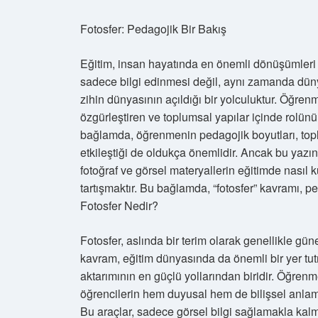
Fotosfer: Pedagojik Bir Bakış
Eğitim, insan hayatında en önemli dönüşümleri 
sadece bilgi edinmesi değil, aynı zamanda dünya 
zihin dünyasının açıldığı bir yolculuktur. Öğren
özgürleştiren ve toplumsal yapılar içinde rolün
bağlamda, öğrenmenin pedagojik boyutları, toplu
etkileştiği de oldukça önemlidir. Ancak bu yaz
fotoğraf ve görsel materyallerin eğitimde nasıl k
tartışmaktır. Bu bağlamda, “fotosfer” kavramı, ped
Fotosfer Nedir?
Fotosfer, aslında bir terim olarak genellikle gün
kavram, eğitim dünyasında da önemli bir yer tutm
aktarımının en güçlü yollarından biridir. Öğrenme
öğrencilerin hem duyusal hem de bilişsel anlamd
Bu araçlar, sadece görsel bilgi sağlamakla kal