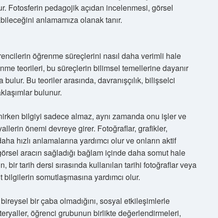
lur. Fotosferin pedagojik açıdan incelenmesi, görsel
labileceğini anlamamıza olanak tanır.
encilerin öğrenme süreçlerini nasıl daha verimli hale
enme teorileri, bu süreçlerin bilimsel temellerine dayanır
ulur. Bu teoriler arasında, davranışçılık, bilişselci
aklaşımlar bulunur.
enirken bilgiyi sadece almaz, aynı zamanda onu işler ve
yallerin önemi devreye girer. Fotoğraflar, grafikler,
 daha hızlı anlamalarına yardımcı olur ve onların aktif
 görsel aracın sağladığı bağlam içinde daha somut hale
, bir tarih dersi sırasında kullanılan tarihi fotoğraflar veya
ut bilgilerin somutlaşmasına yardımcı olur.
reysel bir çaba olmadığını, sosyal etkileşimlerle
teryaller, öğrenci grubunun birlikte değerlendirmeleri,