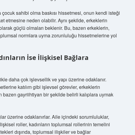
 çocuk sahibi olma baskısı hissetmesi, onun kendi isteği
t etmesine neden olabilir. Aynı şekilde, erkeklerin
olarak güçlü olmaları beklenir. Bu, bazen erkeklerin,
 toplumsal normlara uyma zorunluluğu hissetmelerine yol
ınların İse İlişkisel Bağlara
ikle daha çok işlevsellik ve yapı üzerine odaklanır.
lerine katılım gibi işlevsel görevler, erkeklerin
n bazen gayriihtiyarı bir şekilde belirli kalıplara uymak
ğlar üzerine odaklanırlar. Aile içindeki sorumluluklar,
kisel roller, kadınların toplumsal rollerinin temelini
ekleri dışında, toplumsal ilişkiler ve bağlar