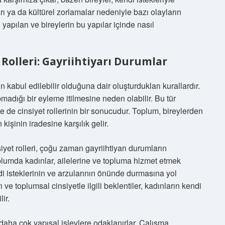
rı ya da kültürel zorlamalar nedeniyle bazı olayların
 yapıları ve bireylerin bu yapılar içinde nasıl
Rolleri: Gayriihtiyarı Durumlar
 kabul edilebilir olduğuna dair oluşturdukları kurallardır.
pmadığı bir eyleme itilmesine neden olabilir. Bu tür
le de cinsiyet rollerinin bir sonucudur. Toplum, bireylerden
kişinin iradesine karşılık gelir.
iyet rolleri, çoğu zaman gayriihtiyarı durumların
plumda kadınlar, ailelerine ve topluma hizmet etmek
di isteklerinin ve arzularının önünde durmasına yol
ı ve toplumsal cinsiyetle ilgili beklentiler, kadınların kendi
ir.
 daha çok yapısal işlevlere odaklanırlar. Çalışma