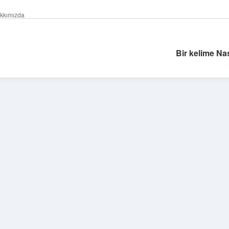
kkımızda
Bir kelime Nası
Sidebar
tulipbet