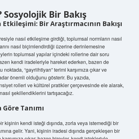
Sosyolojik Bir Bakış
 Etkileşimi: Bir Araştırmacının Bakışı
esiyle nasıl etkileşime girdiği, toplumsal normların nasıl
larını nasıl biçimlendirdiği üzerine derinlemesine
lerin toplumsal yapılar içindeki rollerine dair soru
 bazen kendi iradeleriyle hareket ederken, bazen de
bu noktada, “gayriihtiyarı” terimi karşımıza çıkar ve
kadar önemli olduğunu gösterir. Bu yazıda,
nsiyet rolleri ve kültürel pratikler çerçevesinde ele alarak,
nasıl şekillendiklerini tartışacağız.
a Göre Tanımı
ir kişinin kendi isteği dışında, zorla veya istemediği bir
ına gelir. Yani, kişinin iradesi dışında gerçekleşen bir
karşımıza çıkar; bazen bireyler, kendi istekleriyle