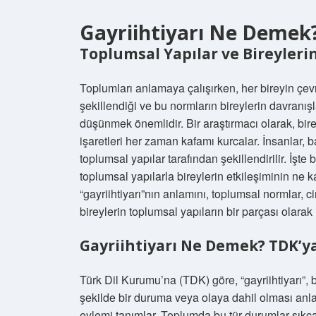
Gayriihtiyarı Ne Demek? 
Toplumsal Yapılar ve Bireylerin
Toplumları anlamaya çalışırken, her bireyin çevr
şekillendiği ve bu normların bireylerin davranış
düşünmek önemlidir. Bir araştırmacı olarak, birey
işaretleri her zaman kafamı kurcalar. İnsanlar,
toplumsal yapılar tarafından şekillendirilir. İşte 
toplumsal yapılarla bireylerin etkileşiminin ne 
“gayriihtiyarı”nın anlamını, toplumsal normlar, ci
bireylerin toplumsal yapıların bir parçası olarak 
Gayriihtiyarı Ne Demek? TDK’y
Türk Dil Kurumu’na (TDK) göre, “gayriihtiyarı”, b
şekilde bir duruma veya olaya dahil olması anlam
eylemi tanımlar. Toplumda bu tür durumlar sıkça 