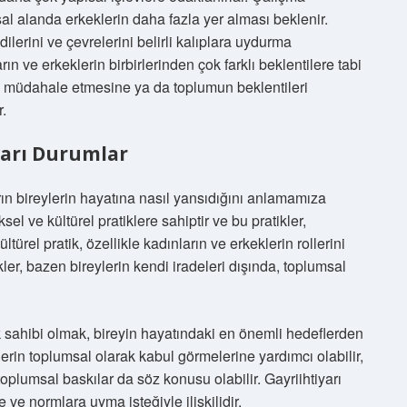
 alanda erkeklerin daha fazla yer alması beklenir.
lerini ve çevrelerini belirli kalıplara uydurma
n ve erkeklerin birbirlerinden çok farklı beklentilere tabi
ine müdahale etmesine ya da toplumun beklentileri
.
iyarı Durumlar
arın bireylerin hayatına nasıl yansıdığını anlamamıza
l ve kültürel pratiklere sahiptir ve bu pratikler,
türel pratik, özellikle kadınların ve erkeklerin rollerini
tikler, bazen bireylerin kendi iradeleri dışında, toplumsal
 sahibi olmak, bireyin hayatındaki en önemli hedeflerden
eylerin toplumsal olarak kabul görmelerine yardımcı olabilir,
oplumsal baskılar da söz konusu olabilir. Gayriihtiyarı
ve normlara uyma isteğiyle ilişkilidir.