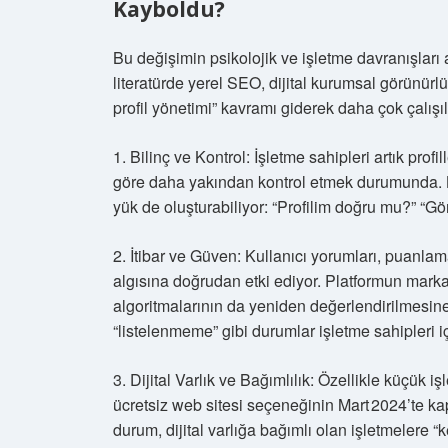
Kayboldu?
Bu değişimin psikolojik ve işletme davranışlar
literatürde yerel SEO, dijital kurumsal görünürlük
profil yönetimi” kavramı giderek daha çok çalış
1. Bilinç ve Kontrol: İşletme sahipleri artık pr
göre daha yakından kontrol etmek durumunda. Bu,
yük de oluşturabiliyor: “Profilim doğru mu?” “Gö
2. İtibar ve Güven: Kullanıcı yorumları, puanlam
algısına doğrudan etki ediyor. Platformun marka
algoritmalarının da yeniden değerlendirilmesine
“listelenmeme” gibi durumlar işletme sahipleri içi
3. Dijital Varlık ve Bağımlılık: Özellikle küçük
ücretsiz web sitesi seçeneğinin Mart 2024’te ka
durum, dijital varlığa bağımlı olan işletmelere