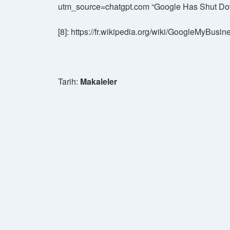
utm_source=chatgpt.com “Google Has Shut Down
[8]: https://fr.wikipedia.org/wiki/GoogleMyBu
Tarih:
Makaleler