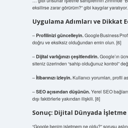
… gibi unsurlar işletme sahiplerinin zihninde 
eksilirse zarar görürüm?” gibi kaygılar yaratıyor.
Uygulama Adımları ve Dikkat E
–
Profilinizi güncelleyin.
Google Business Profile
doğru ve eksiksiz olduğundan emin olun. [6]
–
Dijital varlığınızı çeşitlendirin.
Google’ın ücr
siteniz üzerinden “sahip olduğunuz kontrol” değer
–
İtibarınızı izleyin.
Kullanıcı yorumları, profil a
–
SEO açısından düşünün.
Yerel SEO bağlamın
dışı faktörlerle yakından ilişkili. [8]
Sonuç: Dijital Dünyada İşletme
“Google benim işletmem ne oldu?” sorusu aslınd