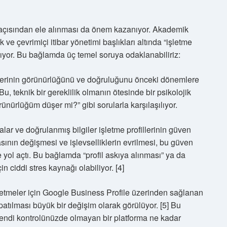
ı açısından ele alınması da önem kazanıyor. Akademik
 ve çevrimiçi itibar yönetimi başlıkları altında “işletme
ılıyor. Bu bağlamda üç temel soruya odaklanabiliriz:
ofillerinin görünürlüğünü ve doğruluğunu önceki dönemlere
 teknik bir gereklilik olmanın ötesinde bir psikolojik
rünürlüğüm düşer mi?” gibi sorularla karşılaşılıyor.
alar ve doğrulanmış bilgiler işletme profillerinin güven
sının değişmesi ve işlevselliklerin evrilmesi, bu güven
 yol açtı. Bu bağlamda “profil askıya alınması” ya da
n ciddi stres kaynağı olabiliyor. [4]
 işletmeler için Google Business Profile üzerinden sağlanan
patılması büyük bir değişim olarak görülüyor. [5] Bu
 “kendi kontrolünüzde olmayan bir platforma ne kadar