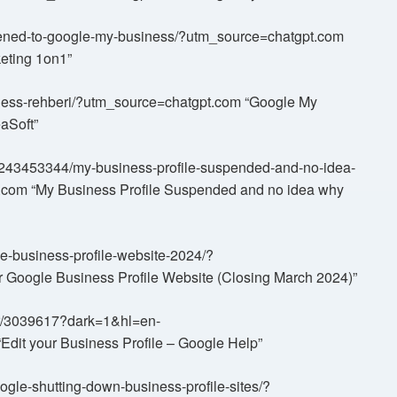
pened-to-google-my-business/?utm_source=chatgpt.com
eting 1on1”
siness-rehberi/?utm_source=chatgpt.com “Google My
eaSoft”
ad/243453344/my-business-profile-suspended-and-no-idea-
om “My Business Profile Suspended and no idea why
gle-business-profile-website-2024/?
Google Business Profile Website (Closing March 2024)”
wer/3039617?dark=1&hl=en-
it your Business Profile – Google Help”
ogle-shutting-down-business-profile-sites/?