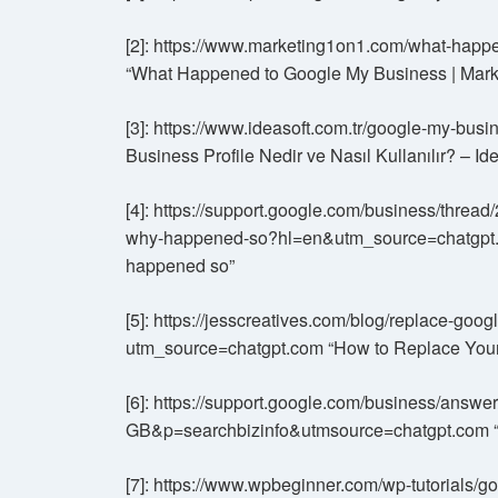
[2]: https://www.marketing1on1.com/what-hap
“What Happened to Google My Business | Mark
[3]: https://www.ideasoft.com.tr/google-my-bu
Business Profile Nedir ve Nasıl Kullanılır? – Id
[4]: https://support.google.com/business/thre
why-happened-so?hl=en&utm_source=chatgpt.c
happened so”
[5]: https://jesscreatives.com/blog/replace-goo
utm_source=chatgpt.com “How to Replace Your 
[6]: https://support.google.com/business/ans
GB&p=searchbizinfo&utmsource=chatgpt.com “Ed
[7]: https://www.wpbeginner.com/wp-tutorials/go