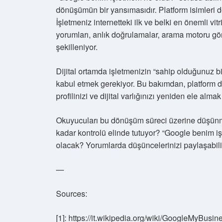
dönüşümün bir yansımasıdır. Platform isimleri 
İşletmeniz internetteki ilk ve belki en önemli vitri
yorumları, anlık doğrulamalar, arama motoru gör
şekilleniyor.
Dijital ortamda işletmenizin “sahip olduğunuz bir p
kabul etmek gerekiyor. Bu bakımdan, platform deği
profilinizi ve dijital varlığınızı yeniden ele alm
Okuyucuları bu dönüşüm süreci üzerine düşünmey
kadar kontrolü elinde tutuyor? “Google benim i
olacak? Yorumlarda düşüncelerinizi paylaşabilir
—
Sources:
[1]: https://it.wikipedia.org/wiki/GoogleMyBu