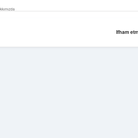
kkımızda
Ifham et
Sidebar
tulipbet