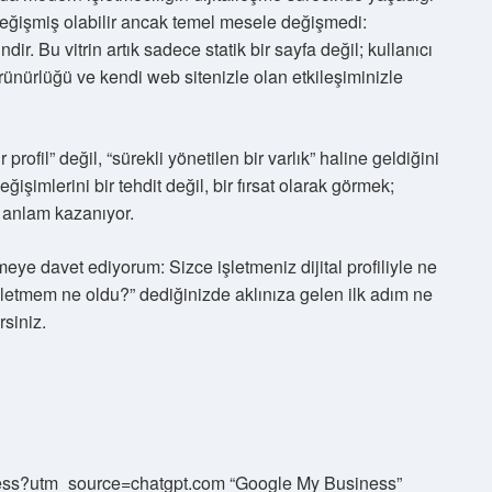
değişmiş olabilir ancak temel mesele değişmedi:
ndir. Bu vitrin artık sadece statik bir sayfa değil; kullanıcı
ünürlüğü ve kendi web sitenizle olan etkileşiminizle
rofil” değil, “sürekli yönetilen bir varlık” haline geldiğini
şimlerini bir tehdit değil, bir fırsat olarak görmek;
ak anlam kazanıyor.
e davet ediyorum: Sizce işletmeniz dijital profiliyle ne
şletmem ne oldu?” dediğinizde aklınıza gelen ilk adım ne
siniz.
siness?utm_source=chatgpt.com “Google My Business”