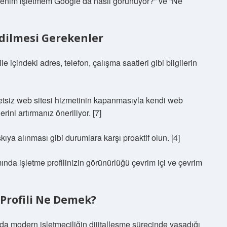
“Benim işletmem Google’da nasıl görünüyor?” ve “Ne
dilmesi Gerekenler
 içindeki adres, telefon, çalışma saatleri gibi bilgilerin
etsiz web sitesi hizmetinin kapanmasıyla kendi web
ini artırmanız öneriliyor. [7]
skıya alınması gibi durumlara karşı proaktif olun. [4]
da işletme profilinizin görünürlüğü çevrim içi ve çevrim
 Profili Ne Demek?
a modern işletmeciliğin dijitalleşme sürecinde yaşadığı