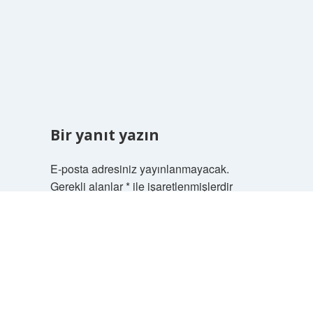
Bir yanıt yazın
E-posta adresiniz yayınlanmayacak.
Gerekli alanlar
*
ile işaretlenmişlerdir
Scrol
Yorum
to
the
top