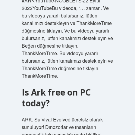
#ARKYouTube·NOOBLETS·22 Eylül
2022YouTubeBu videoda, “… zaman. Ve
bu videoyu yararlı bulursanız, lütfen
kanalımızı destekleyin ve ThankMoreTime
düğmesine tıklayın. Ve bu videoyu yararlı
bulursanız, lütfen kanalımızı destekleyin ve
Beğen düğmesine tıklayın.
ThankMoreTime. Bu videoyu yararlı
bulursanız, lütfen kanalımızı destekleyin ve
ThankMoreTime düğmesine tıklayın.
ThankMoreTime.
Is Ark free on PC
today?
ARK: Survival Evolved ücretsiz olarak
sunuluyor! Dinozorlar ve insanların
egemenlik için savaştığı garip bir ilkel