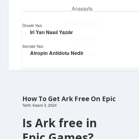
Anasayfa
menüyü
aç
Gizlilik Politikası
Önceki Yazı
Iri Yarı Nasıl Yazılır
Teknoloji ve İlham
Yasal Uyarı
Sonraki Yazı
Dijital dünyada keyifli bir macera!
Atropin Antidotu Nedir
Hakkımızda
How To Get Ark Free On Epic
Tarih: Kasım 3, 2024
Is Ark free in
Epic Games?