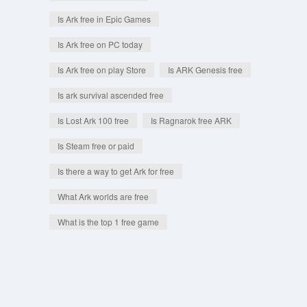
Is Ark free in Epic Games
Is Ark free on PC today
Is Ark free on play Store
Is ARK Genesis free
Is ark survival ascended free
Is Lost Ark 100 free
Is Ragnarok free ARK
Is Steam free or paid
Is there a way to get Ark for free
What Ark worlds are free
What is the top 1 free game