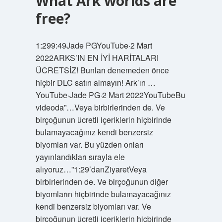
What Ark worlds are
free?
1:299:49Jade PGYouTube·2 Mart
2022ARKS’IN EN İYİ HARİTALARI
ÜCRETSİZ! Bunları denemeden önce
hiçbir DLC satın almayın! Ark’ın …
YouTube·Jade PG·2 Mart 2022YouTubeBu
videoda”…Veya birbirlerinden de. Ve
birçoğunun ücretli içeriklerin hiçbirinde
bulamayacağınız kendi benzersiz
biyomları var. Bu yüzden onları
yayınlandıkları sırayla ele
alıyoruz…”1:29’danZiyaretVeya
birbirlerinden de. Ve birçoğunun diğer
biyomların hiçbirinde bulamayacağınız
kendi benzersiz biyomları var. Ve
birçoğunun ücretli içeriklerin hiçbirinde