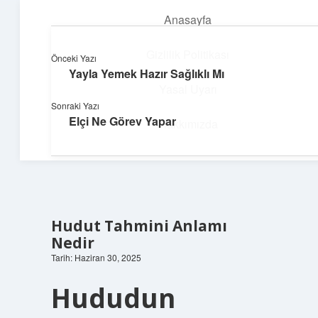
Anasayfa
menüyü
aç
Gizlilik Politikası
Önceki Yazı
Yayla Yemek Hazır Sağlıklı Mı
Teknoloji ve İlham
Yasal Uyarı
Sonraki Yazı
Dijital dünyada keyifli bir macera!
Elçi Ne Görev Yapar
Hakkımızda
Hudut Tahmini Anlamı
Nedir
Tarih: Haziran 30, 2025
Hududun