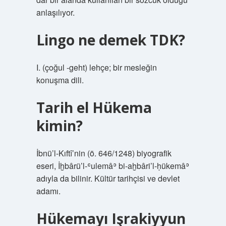
anlaşılıyor.
Lingo ne demek TDK?
I. (çoğul -geht) lehçe; bir mesleğin
konuşma dili.
Tarih el Hükema
kimin?
İbnü’l-Kıftî’nin (ö. 646/1248) biyografik
eseri, İḫbârü’l-ʿulemâʾ bi-aḫbâri’l-ḥükemâʾ
adıyla da bilinir. Kültür tarihçisi ve devlet
adamı.
Hükemayı Işrakiyyun