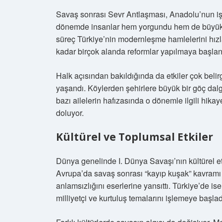
Savaş sonrası Sevr Antlaşması, Anadolu’nun işg
dönemde insanlar hem yorgundu hem de büyük bir
süreç Türkiye’nin modernleşme hamlelerini hızl
kadar birçok alanda reformlar yapılmaya başlan
Halk açısından bakıldığında da etkiler çok belirgi
yaşandı. Köylerden şehirlere büyük bir göç dalg
bazı ailelerin hafızasında o dönemle ilgili hikaye
doluyor.
Kültürel ve Toplumsal Etkiler
Dünya genelinde I. Dünya Savaşı’nın kültürel et
Avrupa’da savaş sonrası “kayıp kuşak” kavramı d
anlamsızlığını eserlerine yansıttı. Türkiye’de is
milliyetçi ve kurtuluş temalarını işlemeye başlad