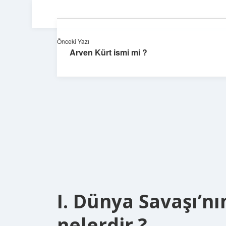
Önceki Yazı
Arven Kürt ismi mi ?
I. Dünya Savaşı’nı
nelerdir ?