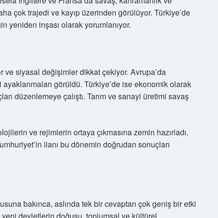
Mesela İngiltere ve Fransa’da savaş, kahramanlık ve
aha çok trajedi ve kayıp üzerinden görülüyor. Türkiye’de
ğin yeniden inşası olarak yorumlanıyor.
 ve siyasal değişimler dikkat çekiyor. Avrupa’da
şçi ayaklanmaları görüldü. Türkiye’de ise ekonomik olarak
çları düzenlemeye çalıştı. Tarım ve sanayi üretimi savaş
lojilerin ve rejimlerin ortaya çıkmasına zemin hazırladı.
 Cumhuriyet’in ilanı bu dönemin doğrudan sonuçları
usuna bakınca, aslında tek bir cevaptan çok geniş bir etki
, yeni devletlerin doğuşu, toplumsal ve kültürel