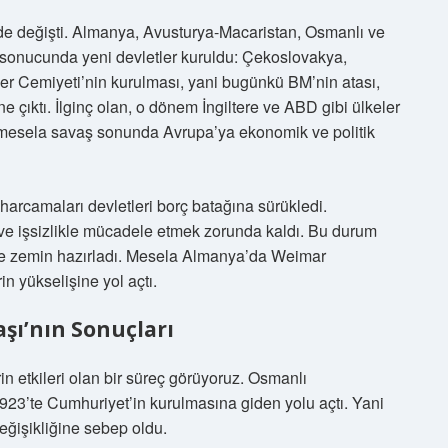
e değişti. Almanya, Avusturya-Macaristan, Osmanlı ve
 sonucunda yeni devletler kuruldu: Çekoslovakya,
er Cemiyeti’nin kurulması, yani bugünkü BM’nin atası,
ne çıktı. İlginç olan, o dönem İngiltere ve ABD gibi ülkeler
 mesela savaş sonunda Avrupa’ya ekonomik ve politik
arcamaları devletleri borç batağına sürükledi.
 ve işsizlikle mücadele etmek zorunda kaldı. Bu durum
ine zemin hazırladı. Mesela Almanya’da Weimar
n yükselişine yol açtı.
aşı’nın Sonuçları
in etkileri olan bir süreç görüyoruz. Osmanlı
923’te Cumhuriyet’in kurulmasına giden yolu açtı. Yani
eğişikliğine sebep oldu.