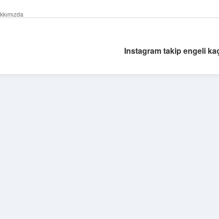
kkımızda
Instagram takip engeli ka
Sidebar
tulipbet