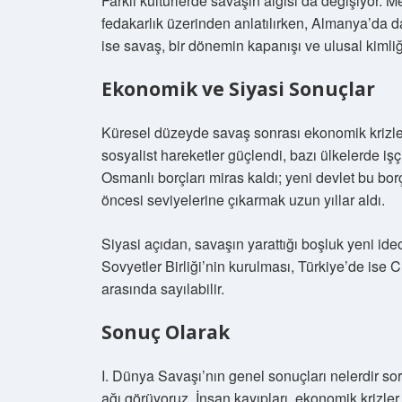
Farklı kültürlerde savaşın algısı da değişiyor. 
fedakarlık üzerinden anlatılırken, Almanya’da d
ise savaş, bir dönemin kapanışı ve ulusal kimli
Ekonomik ve Siyasi Sonuçlar
Küresel düzeyde savaş sonrası ekonomik krizler
sosyalist hareketler güçlendi, bazı ülkelerde i
Osmanlı borçları miras kaldı; yeni devlet bu bor
öncesi seviyelerine çıkarmak uzun yıllar aldı.
Siyasi açıdan, savaşın yarattığı boşluk yeni ideo
Sovyetler Birliği’nin kurulması, Türkiye’de ise
arasında sayılabilir.
Sonuç Olarak
I. Dünya Savaşı’nın genel sonuçları nelerdir sor
ağı görüyoruz. İnsan kayıpları, ekonomik krizler