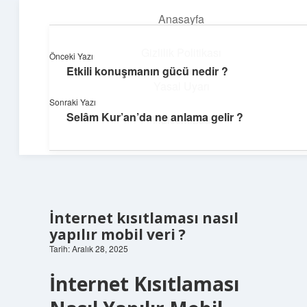
Anasayfa
menüyü
aç
Gizlilik Politikası
Önceki Yazı
Etkili konuşmanın gücü nedir ?
Teknoloji ve İlham
Yasal Uyarı
Sonraki Yazı
Dijital dünyada keyifli bir macera!
Selâm Kur’an’da ne anlama gelir ?
Hakkımızda
İnternet kısıtlaması nasıl
yapılır mobil veri ?
Tarih: Aralık 28, 2025
İnternet Kısıtlaması