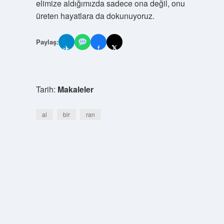
elimize aldığımızda sadece ona değil, onu
üreten hayatlara da dokunuyoruz.
Paylaş:
✈
f
𝕏
Tarih:
Makaleler
al
bir
ran