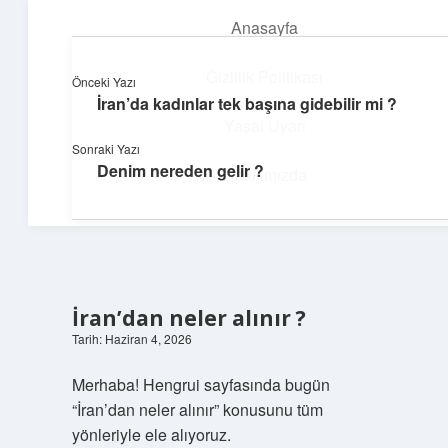
Anasayfa
menüyü
aç
Gizlilik Politikası
Önceki Yazı
İran’da kadınlar tek başına gidebilir mi ?
Teknoloji ve İlham
Yasal Uyarı
Sonraki Yazı
Dijital dünyada keyifli bir macera!
Denim nereden gelir ?
Hakkımızda
İran’dan neler alınır ?
Tarih: Haziran 4, 2026
Merhaba! Hengrui sayfasında bugün
“İran’dan neler alınır” konusunu tüm
yönleriyle ele alıyoruz.