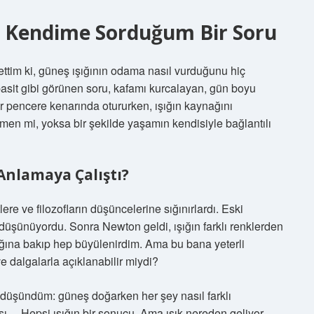
di Kendime Sorduğum Bir Soru
ettim ki, güneş ışığının odama nasıl vurduğunu hiç
asit gibi görünen soru, kafamı kurcalayan, gün boyu
r pencere kenarında otururken, ışığın kaynağını
men mi, yoksa bir şekilde yaşamın kendisiyle bağlantılı
 Anlamaya Çalıştı?
ere ve filozofların düşüncelerine sığınırlardı. Eski
üşünüyordu. Sonra Newton geldi, ışığın farklı renklerden
ına bakıp hep büyülenirdim. Ama bu bana yeterli
e dalgalarla açıklanabilir miydi?
n düşündüm: güneş doğarken her şey nasıl farklı
sı… Hepsi ışığın bir sonucu. Ama ışık nereden geliyor,