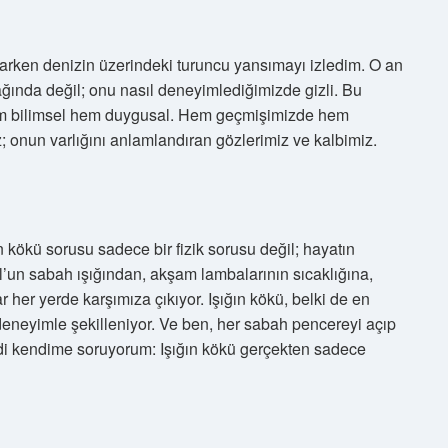
tarken denizin üzerindeki turuncu yansımayı izledim. O an
ağında değil; onu nasıl deneyimlediğimizde gizli. Bu
em bilimsel hem duygusal. Hem geçmişimizde hem
z; onun varlığını anlamlandıran gözlerimiz ve kalbimiz.
n kökü sorusu sadece bir fizik sorusu değil; hayatın
’un sabah ışığından, akşam lambalarının sıcaklığına,
 her yerde karşımıza çıkıyor. Işığın kökü, belki de en
deneyimle şekilleniyor. Ve ben, her sabah pencereyi açıp
i kendime soruyorum: Işığın kökü gerçekten sadece