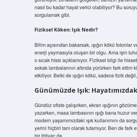
nasıl bu kadar hayat verici olabiliyor? Bu soru
sorgulamak gibi.
Fiziksel Köken: Işık Nedir?
Bilim açısından bakarsak, ışığın kökü fotonlar v
enerji yaymasıyla oluşan bir olgu. Ama işin tuh
o sıcak hissi açıklamıyor. Fiziksel bilgi ile his
sokak lambalarının altında yürürken fark ettim 
etkiliyor. Belki de ışığın kökü, sadece fizik deği
Günümüzde Işık: Hayatımızdak
Gündüz ofiste çalışırken, ekran ışığının gözüm
yazarken, masa lambasının ışığı bana huzur ve
modern yaşamımızdaki ışık kullanımını da sorgul
yerini hiçbiri tam olarak tutamıyor. Ben de fark e
bir ihtiyaç da.