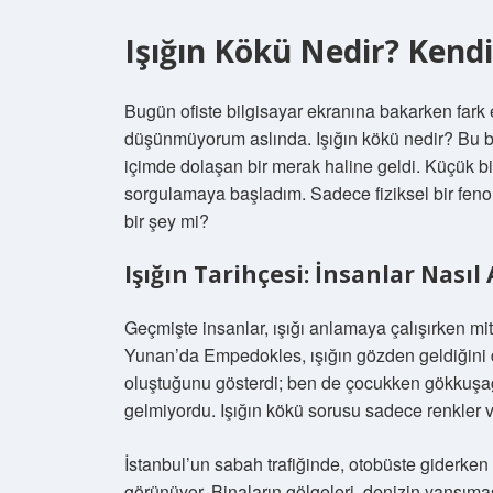
Işığın Kökü Nedir? Ken
Bugün ofiste bilgisayar ekranına bakarken fark 
düşünmüyorum aslında. Işığın kökü nedir? Bu b
içimde dolaşan bir merak haline geldi. Küçük bi
sorgulamaya başladım. Sadece fiziksel bir feno
bir şey mi?
Işığın Tarihçesi: İnsanlar Nasıl
Geçmişte insanlar, ışığı anlamaya çalışırken mitl
Yunan’da Empedokles, ışığın gözden geldiğini d
oluştuğunu gösterdi; ben de çocukken gökkuşağ
gelmiyordu. Işığın kökü sorusu sadece renkler v
İstanbul’un sabah trafiğinde, otobüste giderke
görünüyor. Binaların gölgeleri, denizin yansıma