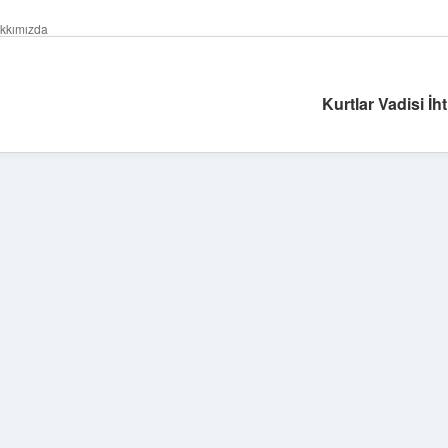
kkımızda
Kurtlar Vadisi İh
Sidebar
tulipbet