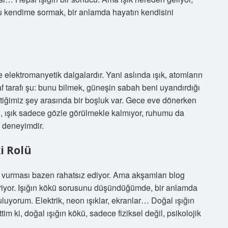
yu kendime sormak, bir anlamda hayatın kendisini
e elektromanyetik dalgalardır. Yani aslında ışık, atomların
af tarafı şu: bunu bilmek, güneşin sabah beni uyandırdığı
settiğimiz şey arasında bir boşluk var. Gece eve dönerken
ki, ışık sadece gözle görülmekle kalmıyor, ruhumu da
l, deneyimdir.
i Rolü
e vurması bazen rahatsız ediyor. Ama akşamları blog
riyor. Işığın kökü sorusunu düşündüğümde, bir anlamda
uyorum. Elektrik, neon ışıklar, ekranlar… Doğal ışığın
ttim ki, doğal ışığın kökü, sadece fiziksel değil, psikolojik