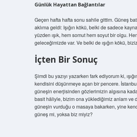
Günlük Hayattan Bağlantılar
Geçen hafta hafta sonu sahile gittim. Güneş ba
aklıma geldi: Işığın kökü, belki de sadece kayn
yüzden ışık, hem somut hem soyut bir olgu. H
geleceğimizde var. Ve belki de ışığın kökü, bizi
İçten Bir Sonuç
Şimdi bu yazıyı yazarken fark ediyorum ki, ışığı
kendisini düşünmeye açan bir pencere. İstanbul
güneşin enerjisinden gözlerimizin algısına kadar
basit hâliyle, bizim ona yüklediğimiz anlam ve 
güneşin vurduğu o masaya bakarken, yine kend
güneş mi, yoksa biz miyiz?