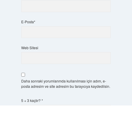
E-Posta*
Web Sitesi
Daha sonraki yorumlarımda kullanılması için adım, e-
posta adresim ve site adresim bu tarayıcıya kaydedilsin.
5 + 3 kaçtır?
*
Scrol
to
the
top