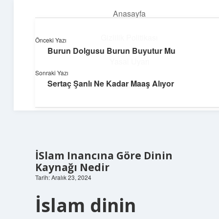
Anasayfa
menüyü
aç
Gizlilik Politikası
Önceki Yazı
Burun Dolgusu Burun Buyutur Mu
Teknoloji ve İlham
Yasal Uyarı
Sonraki Yazı
Dijital dünyada keyifli bir macera!
Sertaç Şanlı Ne Kadar Maaş Alıyor
Hakkımızda
İSlam Inancına Göre Dinin
Kaynağı Nedir
Tarih: Aralık 23, 2024
İslam dinin