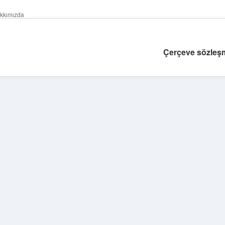
kkımızda
Çerçeve sözleşm
Sidebar
tulipbet