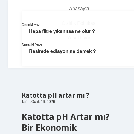
Anasayfa
menüyü
aç
Gizlilik Politikası
Önceki Yazı
Hepa filtre yıkanırsa ne olur ?
Teknoloji ve İlham
Yasal Uyarı
Sonraki Yazı
Dijital dünyada keyifli bir macera!
Resimde edisyon ne demek ?
Hakkımızda
Katotta pH artar mı ?
Tarih: Ocak 16, 2026
Katotta pH Artar mı?
Bir Ekonomik