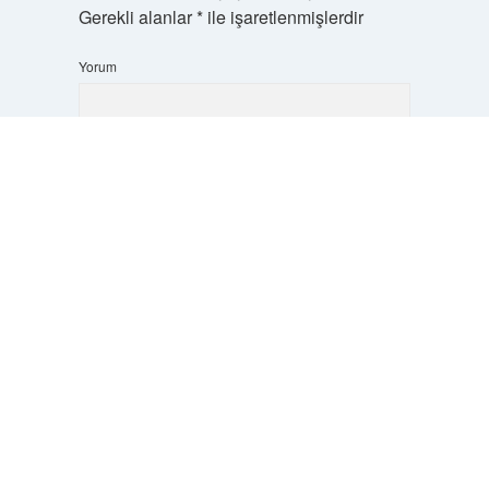
Gerekli alanlar
*
ile işaretlenmişlerdir
Yorum
Scrol
to
the
top
İsim*
E-Posta*