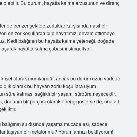
e olabilir. Bu durum, hayatta kalma arzusunun ve direnç
zler de benzer şekilde zorluklar karşısında nasıl bir
zen en zor koşullarda bile hayatımızı devam ettirmeye
oruz. Kedi balığının bu hayatta kalma yeteneği, doğada
rı aşarak hayatta kalma çabasını simgeliyor.
 bilimsel olarak mümkündür, ancak bu durum uzun vadede
iyolojik olarak bu hayvan zorlu koşullara uyum
un süre kalması sağlıklı bir yaşamı sürdüremeyecektir.
, doğanın bir parçası olarak direnç gösterse de, ona ait
kliktir.
 balığının su dışında yaşama mücadelesi, sadece
ar taşıyan bir metafor mu? Yorumlarınızı bekliyorum!