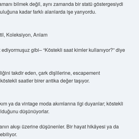
manı bilmek değil, aynı zamanda bir statü göstergesiydi
luğuna kadar farklı alanlarda işe yarıyordu.
il, Koleksiyon, Anlam
 ediyormuşuz gibi– “Köstekli saat kimler kullanıyor?” diye
ğini takdir eden, çark dişlilerine, escapement
stekli saatler birer antika değer taşıyor.
takım ya da vintage moda akımlarına ilgi duyanlar; köstekli
i olduğunu düşünüyorlar.
nın akışı üzerine düşünenler. Bir hayat hikâyesi ya da
biliyor.