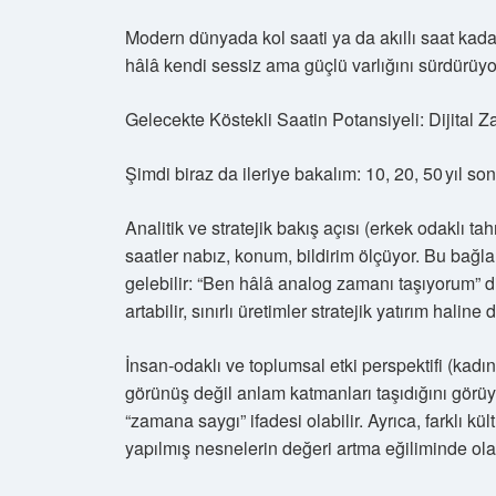
Modern dünyada kol saati ya da akıllı saat kad
hâlâ kendi sessiz ama güçlü varlığını sürdürüyo
Gelecekte Köstekli Saatin Potansiyeli: Dijital 
Şimdi biraz da ileriye bakalım: 10, 20, 50 yıl son
Analitik ve stratejik bakış açısı (erkek odaklı tah
saatler nabız, konum, bildirim ölçüyor. Bu bağlamd
gelebilir: “Ben hâlâ analog zamanı taşıyorum” diy
artabilir, sınırlı üretimler stratejik yatırım haline 
İnsan‑odaklı ve toplumsal etki perspektifi (kad
görünüş değil anlam katmanları taşıdığını görüyor
“zamana saygı” ifadesi olabilir. Ayrıca, farklı kü
yapılmış nesnelerin değeri artma eğiliminde olab