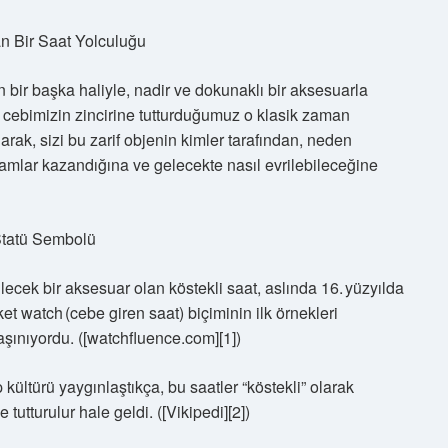
n Bir Saat Yolculuğu
bir başka haliyle, nadir ve dokunaklı bir aksesuarla
l cebimizin zincirine tutturduğumuz o klasik zaman
rak, sizi bu zarif objenin kimler tarafından, neden
amlar kazandığına ve gelecekte nasıl evrilebileceğine
 Statü Sembolü
ecek bir aksesuar olan köstekli saat, aslında 16. yüzyılda
ket watch (cebe giren saat) biçiminin ilk örnekleri
taşınıyordu. ([watchfluence.com][1])
 kültürü yaygınlaştıkça, bu saatler “köstekli” olarak
tutturulur hale geldi. ([Vikipedi][2])