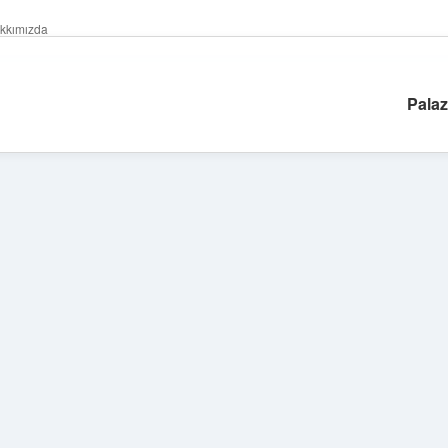
kkımızda
Palaz
Sidebar
tulipbet