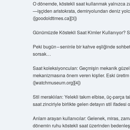
O dönemde, köstekli saat kullanmak yalnızca za
—işçiden aristokrata, demiryolundan deniz yolcu
([goodoldtimes.ca][3])
Günümüzde Köstekli Saat Kimler Kullanıyor? St
Peki bugün – seninle bir kahve eşliğinde sohbet
sorsak…
Saat koleksiyoncuları: Geçmişin mekanik güzelli
mekanizmasına önem veren kişiler. Eski üretim kö
([watchmuseum.org][4])
Stil meraklıları: Yelekli takım elbise, üç‑parça 
saat zinciriyle birlikte gelen detayın stil ifades
Anlam arayan kullanıcılar: Gelenek, miras, zama
dönemin ruhu köstekli saat üzerinden bedenleşe