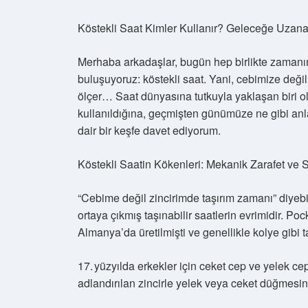
Köstekli Saat Kimler Kullanır? Geleceğe Uzana
Merhaba arkadaşlar, bugün hep birlikte zamanın 
buluşuyoruz: köstekli saat. Yani, cebimize deği
ölçer… Saat dünyasına tutkuyla yaklaşan biri ola
kullanıldığına, geçmişten günümüze ne gibi anl
dair bir keşfe davet ediyorum.
Köstekli Saatin Kökenleri: Mekanik Zarafet ve
“Cebime değil zincirimde taşırım zamanı” diyebil
ortaya çıkmış taşınabilir saatlerin evrimidir. Poc
Almanya’da üretilmişti ve genellikle kolye gibi 
17. yüzyılda erkekler için ceket cep ve yelek cep
adlandırılan zincirle yelek veya ceket düğmesine 