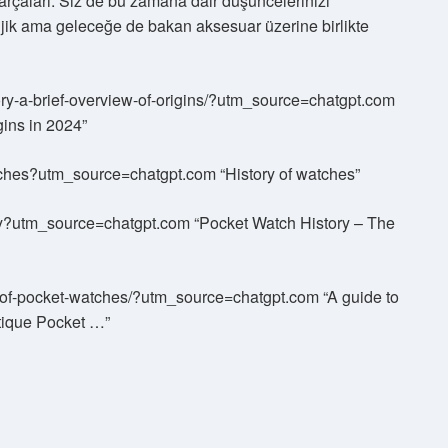
rçaları. Siz de bu zamana dair düşüncelerinizi
ik ama geleceğe de bakan aksesuar üzerine birlikte
tory-a-brief-overview-of-origins/?utm_source=chatgpt.com
gins in 2024”
watches?utm_source=chatgpt.com “History of watches”
tory?utm_source=chatgpt.com “Pocket Watch History – The
y-of-pocket-watches/?utm_source=chatgpt.com “A guide to
tique Pocket …”