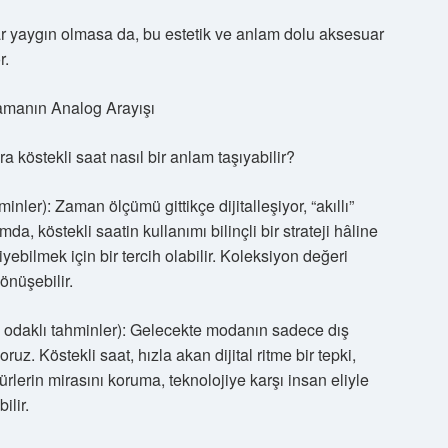
ar yaygın olmasa da, bu estetik ve anlam dolu aksesuar
r.
Zamanın Analog Arayışı
ra köstekli saat nasıl bir anlam taşıyabilir?
minler): Zaman ölçümü gittikçe dijitalleşiyor, “akıllı”
a, köstekli saatin kullanımı bilinçli bir strateji hâline
ebilmek için bir tercih olabilir. Koleksiyon değeri
dönüşebilir.
ın odaklı tahminler): Gelecekte modanın sadece dış
uz. Köstekli saat, hızla akan dijital ritme bir tepki,
ltürlerin mirasını koruma, teknolojiye karşı insan eliyle
ilir.