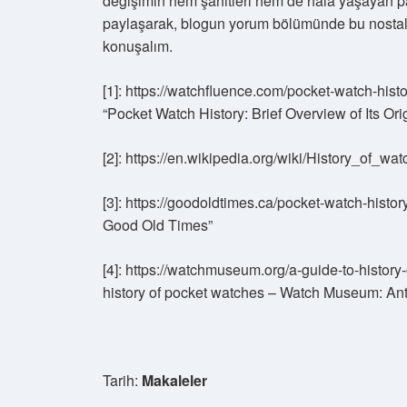
değişimin hem şahitleri hem de hâlâ yaşayan pa
paylaşarak, blogun yorum bölümünde bu nostalj
konuşalım.
[1]: https://watchfluence.com/pocket-watch-his
“Pocket Watch History: Brief Overview of Its Ori
[2]: https://en.wikipedia.org/wiki/History_of_
[3]: https://goodoldtimes.ca/pocket-watch-his
Good Old Times”
[4]: https://watchmuseum.org/a-guide-to-histor
history of pocket watches – Watch Museum: An
Tarih:
Makaleler