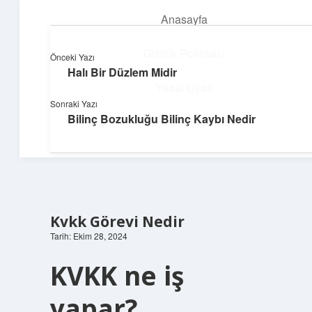
Anasayfa
menüyü
aç
Gizlilik Politikası
Önceki Yazı
Halı Bir Düzlem Midir
Teknoloji ve İlham
Yasal Uyarı
Sonraki Yazı
Dijital dünyada keyifli bir macera!
Bilinç Bozukluğu Bilinç Kaybı Nedir
Hakkımızda
Kvkk Görevi Nedir
Tarih: Ekim 28, 2024
KVKK ne iş
yapar?