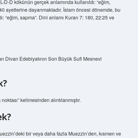
 L-D-D kökünün gerçek anlamında kullanıldı: “eğim,
:40 ayetlerine dayanmaktadır. İslam öncesi dönemde, bu
ı: “eğim, sapma”. Dini anlamı Kuran 7: 180, 22:25 ve
dan Divan Edebiyatının Son Büyük Sufi Mesnevi
k?
künden Maḥfal محفل “buluşma noktası” kelimesinden alıntılanmıştır.
ek?
uezzin’deki bir veya daha fazla Muezzin’den, kısmen ve