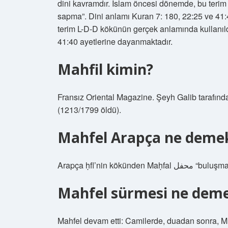
dini kavramdır. İslam öncesi dönemde, bu terim
sapma”. Dini anlamı Kuran 7: 180, 22:25 ve 41
terim L-D-D kökünün gerçek anlamında kullanıld
41:40 ayetlerine dayanmaktadır.
Mahfil kimin?
Fransız Oriental Magazine. Şeyh Galib tarafın
(1213/1799 öldü).
Mahfel Arapça ne deme
Arapça ḥfl’nin kö
Mahfel sürmesi ne dem
Mahfel devam etti: Camilerde, duadan sonra, M