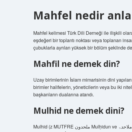
Mahfel nedir anl
Mahfel kelimesi Türk Dili Derneği ile ilişkili ola
eşdeğeri bir toplantı noktası veya toplanan insan
çubuklarla ayrılan yüksek bir bölüm şeklinde d
Mahfil ne demek din?
Uzay birimlerinin İslam mimarisinin dini yapıları
birimler halifelerin, yöneticilerin veya bu iki nit
başkanların dualarına atandı.
Mulhid ne demek dini?
Mulhid (z MUTFRE ملحدون Mulḥidun ve ملاحدۃ Malāḥidah), ateist, olmayan veya mutsuz olan İslami bir