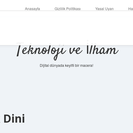
Anasayfa
Gizlilik Politikası
Yasal Uyarı
Ha
Teknoloji ve İlham
Dijital dünyada keyifli bir macera!
 Dini