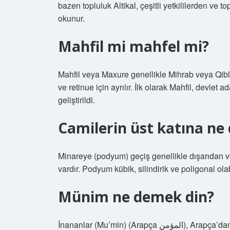
bazen topluluk Altikal, çeşitli yetkililerden ve 
okunur.
Mahfil mi mahfel mi?
Mahfil veya Maxure genellikle Mihrab veya Qibla
ve retinue için ayrılır. İlk olarak Mahfil, devlet
geliştirildi.
Camilerin üst katına ne 
Minareye (podyum) geçiş genellikle dışarıdan v
vardır. Podyum kübik, silindirik ve poligonal olabi
Münim ne demek din?
İnananlar (Mu’min) (Arapça المؤمن), Arapça’dan inanç veya güven duygusu ile Türkiye geçen bir