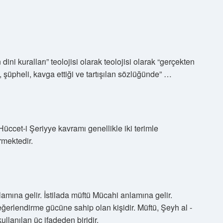
n dini kuralları” teolojisi olarak teolojisi olarak “gerçekten
şüpheli, kavga ettiği ve tartışılan sözlüğünde” …
ccet-i Şeriyye kavramı genellikle iki terimle
rmektedir.
mına gelir. İstilada müftü Mücahi anlamına gelir.
eğerlendirme gücüne sahip olan kişidir. Müftü, Şeyh al -
llanılan üç ifadeden biridir.