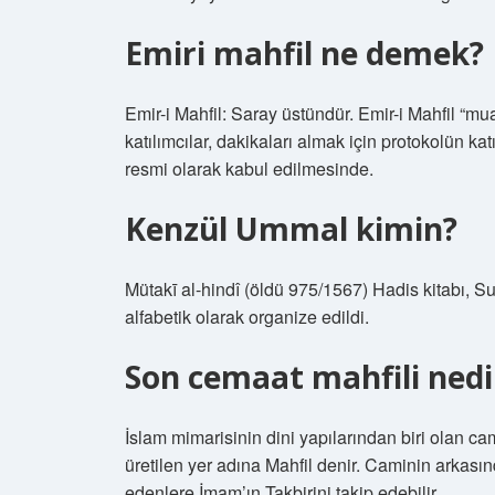
Emiri mahfil ne demek?
Emir-i Mahfil: Saray üstündür. Emir-i Mahfil “mua
katılımcılar, dakikaları almak için protokolün ka
resmi olarak kabul edilmesinde.
Kenzül Ummal kimin?
Mütakī al-hindî (öldü 975/1567) Hadis kitabı, 
alfabetik olarak organize edildi.
Son cemaat mahfili nedi
İslam mimarisinin dini yapılarından biri olan ca
üretilen yer adına Mahfil denir. Caminin arkası
edenlere İmam’ın Takbirini takip edebilir.