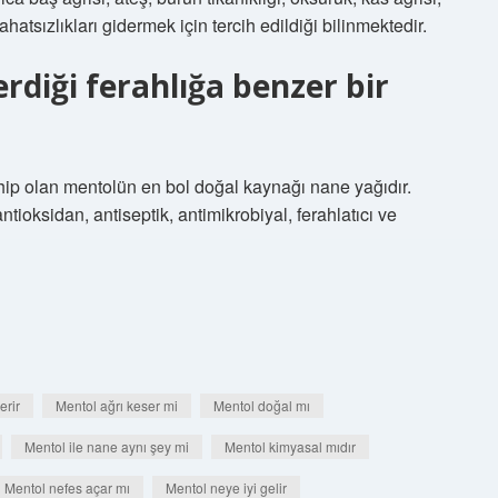
hatsızlıkları gidermek için tercih edildiği bilinmektedir.
diği ferahlığa benzer bir
ip olan mentolün en bol doğal kaynağı nane yağıdır.
tioksidan, antiseptik, antimikrobiyal, ferahlatıcı ve
erir
Mentol ağrı keser mi
Mentol doğal mı
Mentol ile nane aynı şey mi
Mentol kimyasal mıdır
Mentol nefes açar mı
Mentol neye iyi gelir