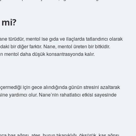
 mi?
e türüdür, mentol ise gıda ve ilaçlarda tatlandırıcı olarak
aki bir diğer farktır. Nane, mentol üreten bir bitkidir.
en mentol daha düşük konsantrasyonda kalır.
n içermediği için gece alındığında günün stresini azaltarak
ne yardımcı olur. Nane’nin rahatlatıcı etkisi sayesinde
ıca baş ağrısı, ateş, burun tıkanıklığı, öksürük, kas ağrısı,