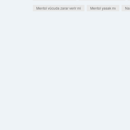
Mentol vücuda zarar verir mi
Mentol yasak mı
Nan