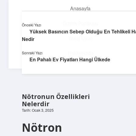
Anasayfa
menüyü
aç
Gizlilik Politikası
Önceki Yazı
Yüksek Basıncın Sebep Olduğu En Tehlikeli Ha
Teknoloji ve İlham
Yasal Uyarı
Nedir
Dijital dünyada keyifli bir macera!
Hakkımızda
Sonraki Yazı
En Pahalı Ev Fiyatları Hangi Ülkede
Nötronun Özellikleri
Nelerdir
Tarih: Ocak 3, 2025
Nötron