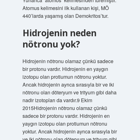
Yunanca “atomos” kelimesinden türemiştir.
Atomus kelimesini ilk kullanan kişi, MÖ
440’larda yaşamış olan Demokritos’tur.
Hidrojenin neden
nötronu yok?
Hidrojenin nötronu olamaz çünkü sadece
bir protonu vardır. Hidrojenin en yaygın
izotopu olan protiumun nötronu yoktur.
Ancak hidrojenin ayrıca sırasıyla bir ve iki
nötronu olan döteryum ve trityum gibi daha
nadir izotopları da vardır.9 Ekim
2015Hidrojenin nötronu olamaz çünkü
sadece bir protonu vardır. Hidrojenin en
yaygın izotopu olan protiumun nötronu
yoktur. Ancak hidrojenin ayrıca sırasıyla bir
ve iki nötronu olan döteryum ve trityum gibi