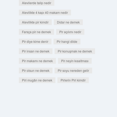
Alevilerde talip nedir
Alevilikte 4 kapı 40 makam nedir
Alevilikte pir kimdir
Didar ne demek
Farsça pir ne demek
Pir açılımı nedir
Pîr diye kime denir
Pir hangi dilde
Pîr insan ne demek
Pîr konuşmak ne demek
Pîr makamı ne demek
Pîr neyin kısaltması
Pir olsun ne demek
Pir soyu nereden gelir
Pîri mugân ne demek
Pirlerin Piri kimdir