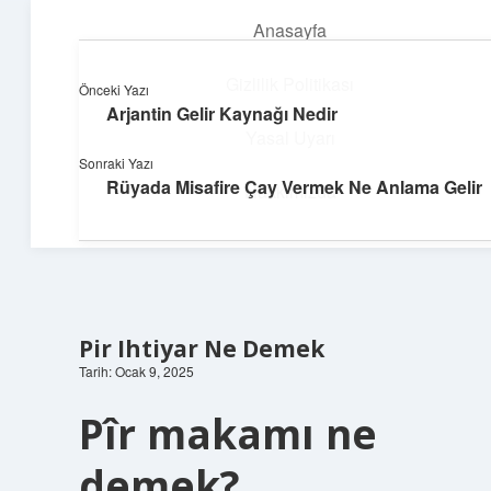
Anasayfa
menüyü
aç
Gizlilik Politikası
Önceki Yazı
Arjantin Gelir Kaynağı Nedir
Teknoloji ve İlham
Yasal Uyarı
Sonraki Yazı
Dijital dünyada keyifli bir macera!
Rüyada Misafire Çay Vermek Ne Anlama Gelir
Hakkımızda
Pir Ihtiyar Ne Demek
Tarih: Ocak 9, 2025
Pîr makamı ne
demek?