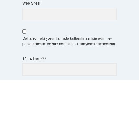
Web Sitesi
Daha sonraki yorumlarımda kullanılması için adım, e-
posta adresim ve site adresim bu tarayıcıya kaydedilsin.
10 - 4 kaçtır?
*
Scrol
to
the
top