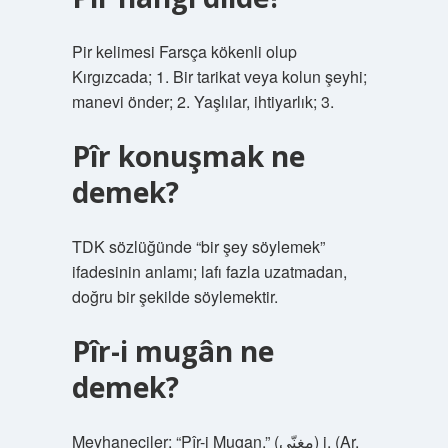
Pir kelimesi Farsça kökenli olup
Kırgızcada; 1. Bir tarikat veya kolun şeyhi;
manevi önder; 2. Yaşlılar, ihtiyarlık; 3.
Pîr konuşmak ne
demek?
TDK sözlüğünde “bir şey söylemek”
ifadesinin anlamı; lafı fazla uzatmadan,
doğru bir şekilde söylemektir.
Pîr-i mugân ne
demek?
Meyhaneciler: “Pîr-i Mugan.” (ﻣﻐﻨّﻰ) i. (Ar.