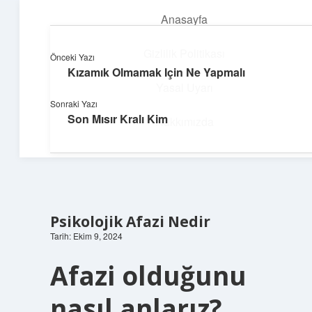
Anasayfa
menüyü
aç
Gizlilik Politikası
Önceki Yazı
Kızamık Olmamak Için Ne Yapmalı
Teknoloji ve İlham
Yasal Uyarı
Sonraki Yazı
Dijital dünyada keyifli bir macera!
Son Mısır Kralı Kim
Hakkımızda
Psikolojik Afazi Nedir
Tarih: Ekim 9, 2024
Afazi olduğunu
nasıl anlarız?