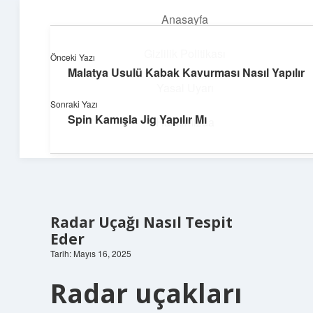
Anasayfa
menüyü
aç
Gizlilik Politikası
Önceki Yazı
Malatya Usulü Kabak Kavurması Nasıl Yapılır
Teknoloji ve İlham
Yasal Uyarı
Sonraki Yazı
Dijital dünyada keyifli bir macera!
Spin Kamışla Jig Yapılır Mı
Hakkımızda
Radar Uçağı Nasıl Tespit
Eder
Tarih: Mayıs 16, 2025
Radar uçakları