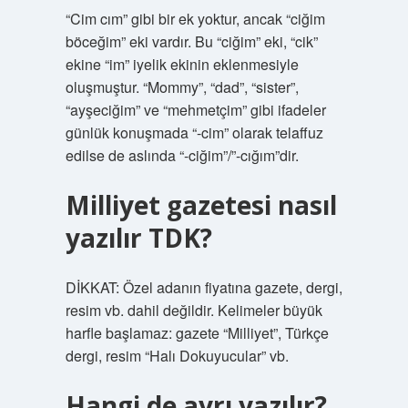
“Cim cım” gibi bir ek yoktur, ancak “ciğim
böceğim” eki vardır. Bu “ciğim” eki, “cik”
ekine “im” iyelik ekinin eklenmesiyle
oluşmuştur. “Mommy”, “dad”, “sister”,
“ayşeciğim” ve “mehmetçim” gibi ifadeler
günlük konuşmada “-cim” olarak telaffuz
edilse de aslında “-ciğim”/”-cığım”dir.
Milliyet gazetesi nasıl
yazılır TDK?
DİKKAT: Özel adanın fiyatına gazete, dergi,
resim vb. dahil değildir. Kelimeler büyük
harfle başlamaz: gazete “Milliyet”, Türkçe
dergi, resim “Halı Dokuyucular” vb.
Hangi de ayrı yazılır?