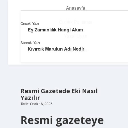
Anasayfa
menüyü
aç
Gizlilik Politikası
Önceki Yazı
Eş Zamanlılık Hangi Akım
Teknoloji ve İlham
Yasal Uyarı
Sonraki Yazı
Dijital dünyada keyifli bir macera!
Kıvırcık Marulun Adı Nedir
Hakkımızda
Resmi Gazetede Eki Nasıl
Yazılır
Tarih: Ocak 16, 2025
Resmi gazeteye