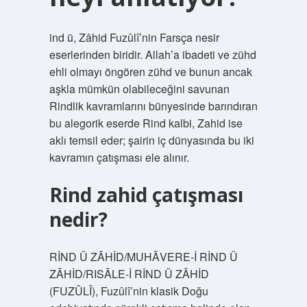
ind ü, Zâhid Fuzûlî’nin Farsça nesir
eserlerinden biridir. Allah’a ibadeti ve zühd
ehli olmayı öngören zühd ve bunun ancak
aşkla mümkün olabileceğini savunan
Rindlik kavramlarını bünyesinde barındıran
bu alegorik eserde Rind kalbi, Zahid ise
aklı temsil eder; şairin iç dünyasında bu iki
kavramın çatışması ele alınır.
Rind zahid çatışması
nedir?
RİND Ü ZÂHİD/MUHÂVERE-İ RİND Ü
ZÂHİD/RISÂLE-İ RİND Ü ZÂHİD
(FUZÛLÎ), Fuzûlî’nin klasik Doğu