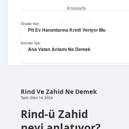
Anasayfa
menüyü
aç
Gizlilik Politikası
Önceki Yazı
Ptt Ev Hanımlarına Kredi Veriyor Mu
Teknoloji ve İlham
Yasal Uyarı
Sonraki Yazı
Dijital dünyada keyifli bir macera!
Ana Vatan Anlamı Ne Demek
Hakkımızda
Rind Ve Zahid Ne Demek
Tarih: Ekim 14, 2024
Rind-ü Zahid
neyi anlatıyor?