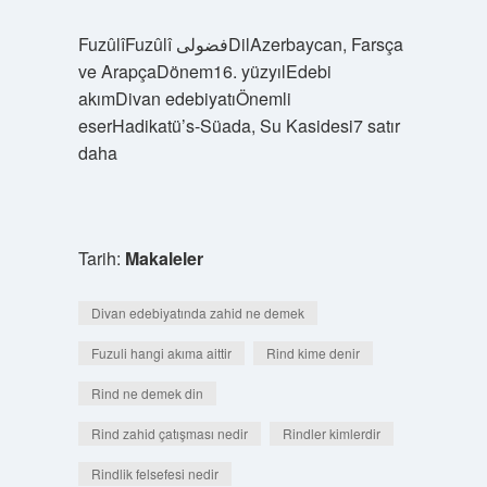
FuzûlîFuzûlî فضولیDilAzerbaycan, Farsça
ve ArapçaDönem16. yüzyılEdebi
akımDivan edebiyatıÖnemli
eserHadikatü’s-Süada, Su Kasidesi7 satır
daha
Tarih:
Makaleler
Divan edebiyatında zahid ne demek
Fuzuli hangi akıma aittir
Rind kime denir
Rind ne demek din
Rind zahid çatışması nedir
Rindler kimlerdir
Rindlik felsefesi nedir