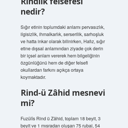
Rindlik felsefesi
nedir?
Sığır etinin toplumdaki anlamı pervasızlık,
ilgisizlik, ihmalkarlık, serserilik, sarhoşluk
ve hatta inkar olarak bilinirken, Hafız, sığır
etine dışsal anlamından ziyade çok derin
bir içsel anlam vererek hem bilgeliğinin
özgünlüğünü hem de diğer felsefi
okullardan farkını açıkça ortaya
koymaktadır.
Rind-ü Zâhid mesnevi
mi?
Fuzûlîs Rind ü Zâhid, toplam 18 beyit, 3
beyit ve 1 mısradan oluşan 75 rubai, 54