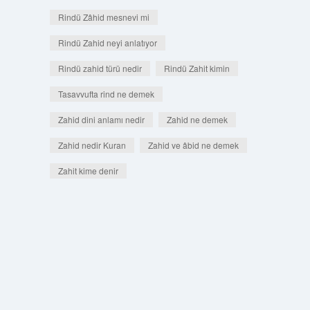
Rindü Zâhid mesnevi mi
Rindü Zahid neyi anlatıyor
Rindü zahid türü nedir
Rindü Zahit kimin
Tasavvufta rind ne demek
Zahid dini anlamı nedir
Zahid ne demek
Zahid nedir Kuran
Zahid ve âbid ne demek
Zahit kime denir