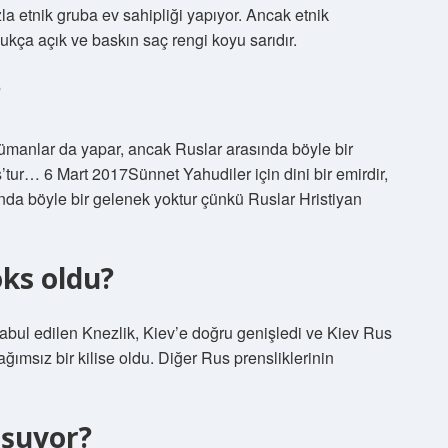
zla etnik gruba ev sahipliği yapıyor. Ancak etnik
ukça açık ve baskın saç rengi koyu sarıdır.
?
slümanlar da yapar, ancak Ruslar arasında böyle bir
tur… 6 Mart 2017Sünnet Yahudiler için dini bir emirdir,
da böyle bir gelenek yoktur çünkü Ruslar Hristiyan
ks oldu?
abul edilen Knezlik, Kiev’e doğru genişledi ve Kiev Rus
ğımsız bir kilise oldu. Diğer Rus prensliklerinin
uşuyor?