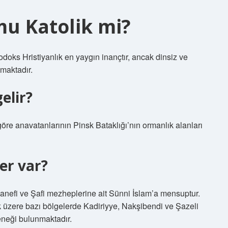
mu Katolik mi?
odoks Hristiyanlık en yaygın inançtır, ancak dinsiz ve
nmaktadır.
elir?
göre anavatanlarının Pinsk Bataklığı’nın ormanlık alanları
er var?
nefi ve Şafi mezheplerine ait Sünni İslam’a mensuptur.
 üzere bazı bölgelerde Kadiriyye, Nakşibendi ve Şazeli
eleneği bulunmaktadır.