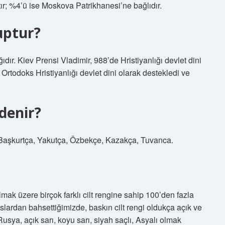
tır; %4’ü ise Moskova Patrikhanesi’ne bağlıdır.
uptur?
dır. Kiev Prensi Vladimir, 988’de Hristiyanlığı devlet dini
 Ortodoks Hristiyanlığı devlet dini olarak destekledi ve
denir?
 Başkurtça, Yakutça, Özbekçe, Kazakça, Tuvanca.
olmak üzere birçok farklı cilt rengine sahip 100’den fazla
slardan bahsettiğimizde, baskın cilt rengi oldukça açık ve
sya, açık sarı, koyu sarı, siyah saçlı, Asyalı olmak