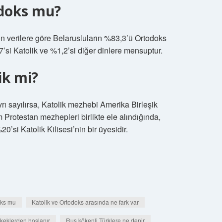
odoks mu?
son verilere göre Belarusluların %83,3’ü Ortodoks
,7’si Katolik ve %1,2’si diğer dinlere mensuptur.
ik mi?
ı sayılırsa, Katolik mezhebi Amerika Birleşik
 Protestan mezhepleri birlikte ele alındığında,
0’si Katolik Kilisesi’nin bir üyesidir.
oks mu
Katolik ve Ortodoks arasında ne fark var
rkeklerden hoşlanır
Rus kökenli Türklere ne denir