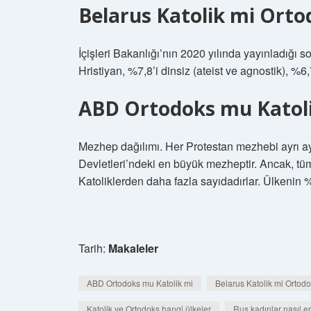
Belarus Katolik mi Ort
İçişleri Bakanlığı’nın 2020 yılında yayınladığı 
Hristiyan, %7,8’i dinsiz (ateist ve agnostik), %6
ABD Ortodoks mu Katol
Mezhep dağılımı. Her Protestan mezhebi ayrı ayr
Devletleri’ndeki en büyük mezheptir. Ancak, tüm
Katoliklerden daha fazla sayıdadırlar. Ülkenin %2
Tarih:
Makaleler
ABD Ortodoks mu Katolik mi
Belarus Katolik mi Ortod
Katolik ve Ortodoks hangi ülkeler
Rus kadınlar nasıl e