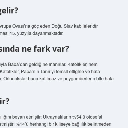
elir?
Avrupa Ovası’na göç eden Doğu Slav kabileleridir.
nması 15. yüzyıla dayanmaktadır.
sında ne fark var?
ıyla Baba’dan geldiğine inanırlar. Katolikler, hem
olikler, Papa’nın Tanrı’yı ​​temsil ettiğine ve hata
, Ortodokslar buna katılmaz ve peygamberlerin bile hata
ir?
ığını beyan etmiştir: Ukraynalıların %54’ü otosefal
tmiştir; %14’ü herhangi bir kiliseye bağlılık belirtmeden