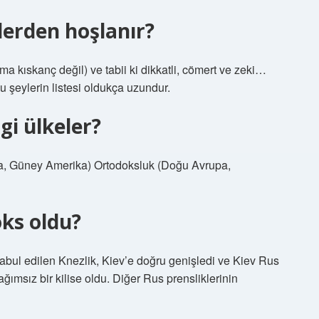
lerden hoşlanır?
ama kıskanç değil) ve tabii ki dikkatli, cömert ve zeki…
u şeylerin listesi oldukça uzundur.
gi ülkeler?
nya, Güney Amerika) Ortodoksluk (Doğu Avrupa,
ks oldu?
abul edilen Knezlik, Kiev’e doğru genişledi ve Kiev Rus
ğımsız bir kilise oldu. Diğer Rus prensliklerinin