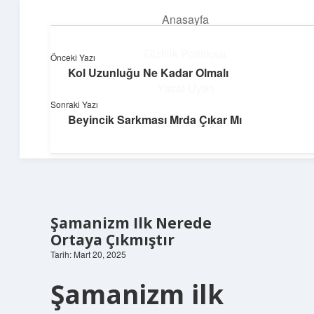
Anasayfa
menüyü
aç
Gizlilik Politikası
Önceki Yazı
Kol Uzunluğu Ne Kadar Olmalı
Teknoloji ve İlham
Yasal Uyarı
Sonraki Yazı
Dijital dünyada keyifli bir macera!
Beyincik Sarkması Mrda Çıkar Mı
Hakkımızda
Şamanizm Ilk Nerede
Ortaya Çıkmıştır
Tarih: Mart 20, 2025
Şamanizm ilk