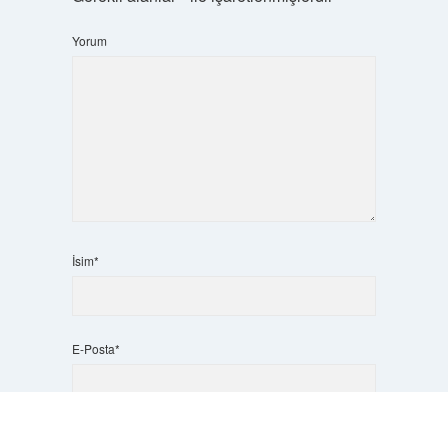
Yorum
İsim*
E-Posta*
Scrol
to
Web Sitesi
the