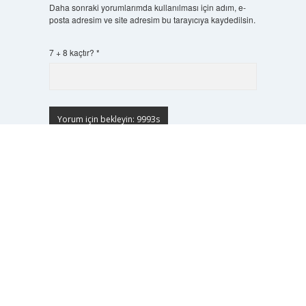
Daha sonraki yorumlarımda kullanılması için adım, e-
posta adresim ve site adresim bu tarayıcıya kaydedilsin.
7 + 8 kaçtır?
*
Scrol
to
the
top