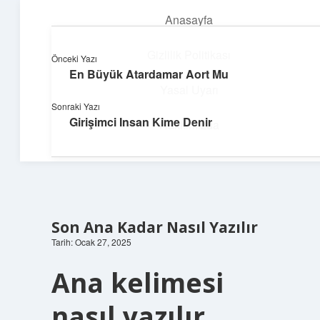
Anasayfa
menüyü
aç
Gizlilik Politikası
Önceki Yazı
En Büyük Atardamar Aort Mu
Teknoloji ve İlham
Yasal Uyarı
Sonraki Yazı
Dijital dünyada keyifli bir macera!
Girişimci Insan Kime Denir
Hakkımızda
Son Ana Kadar Nasıl Yazılır
Tarih: Ocak 27, 2025
Ana kelimesi
nasıl yazılır