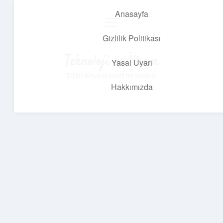
Anasayfa
menüyü
aç
Gizlilik Politikası
Teknoloji ve İlham
Yasal Uyarı
Dijital dünyada keyifli bir macera!
Hakkımızda