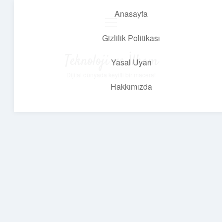
Anasayfa
menüyü
aç
Gizlilik Politikası
Teknoloji ve İlham
Yasal Uyarı
Dijital dünyada keyifli bir macera!
Hakkımızda