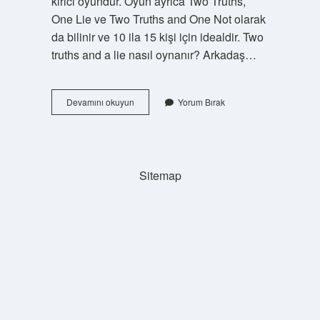
kırıcı oyundur. Oyun ayrıca Two Truths,
One Lie ve Two Truths and One Not olarak
da bilinir ve 10 ila 15 kişi için idealdir. Two
truths and a lie nasıl oynanır? Arkadaş…
2
Devamını okuyun
Yorum Bırak
Doğru
1
Yalan
Oyunu
Nasıl
Sitemap
Oynanır