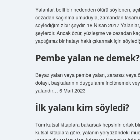
Yalanlar, belli bir nedenden ötürü söylenen, açı
cezadan kaçınma umuduyla, zamandan tasarruf e
söylediğimiz bir şeydir. 18 Nisan 2017 Yalanlar,
şeylerdir. Ancak özür, yüzleşme ve cezadan k
yaptığımız bir hatayı haklı çıkarmak için söylediğ
Pembe yalan ne demek?
Beyaz yalan veya pembe yalan, zararsız veya ön
dolayı, başkalarının duygularını incitmemek ve
yalandır… 6 Mart 2023
İlk yalanı kim söyledi?
Tüm kutsal kitaplara bakarsak hepsinin ortak bir n
kutsal kitaplara göre, yalanın yeryüzündeki mucid