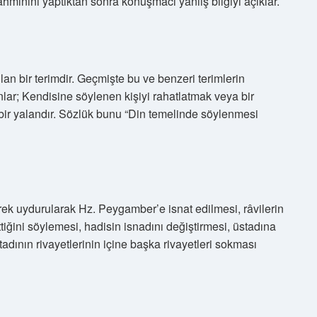
hminini yaptıktan sonra konuşmacı yanlış bilgiyi açıklar.
n bir terimdir. Geçmişte bu ve benzeri terimlerin
anlar; Kendisine söylenen kişiyi rahatlatmak veya bir
bir yalandır. Sözlük bunu “Din temelinde söylenmesi
ilerek uydurularak Hz. Peygamber’e isnat edilmesi, râvilerin
ttiğini söylemesi, hadisin isnadını değiştirmesi, üstadına
tadının rivayetlerinin içine başka rivayetleri sokması