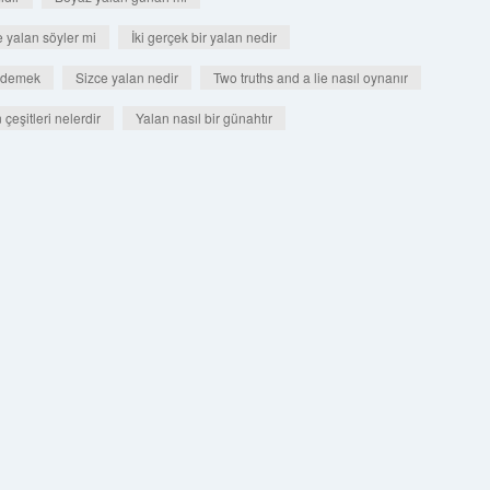
e yalan söyler mi
İki gerçek bir yalan nedir
 demek
Sizce yalan nedir
Two truths and a lie nasıl oynanır
 çeşitleri nelerdir
Yalan nasıl bir günahtır