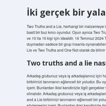
İki gerçek bir yal
Two Truths and a Lie, herhangi bir malzemeye 
basit bir buz kırıcı oyundur. Oyun ayrıca Two Tr
ve 10 ila 15 kişi için idealdir. 16 Temmuz 2024
duymadan sadece bir grup insanla oynanabilen b
Lie ve Two Truths and One Not olarak da bilinir ve
Two truths and a lie nas
Arkadaş grubunuz veya iş arkadaşlarınız için ha
birbirinizi tanımanın eğlenceli bir yoludur. Bu
içerir. Bunlardan ikisi kendinizle ilgili gerçekle
olmalıdır. Arkadaş grubunuz veya iş arkadaşları
and a Lie birbirinizi tanımanın eğlenceli bir yo
söylemesini içerir. Bunlardan ikisi kendinizle il