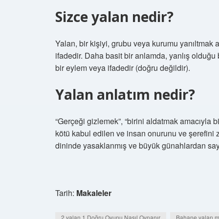
Sizce yalan nedir?
Yalan, bir kişiyi, grubu veya kurumu yanıltmak 
ifadedir. Daha basit bir anlamda, yanlış olduğ
bir eylem veya ifadedir (doğru değildir).
Yalan anlatım nedir?
“Gerçeği gizlemek”, “birini aldatmak amacıyla b
kötü kabul edilen ve insan onurunu ve şerefini
dininde yasaklanmış ve büyük günahlardan sayı
Tarih:
Makaleler
2 yalan 1 Doğru Oyunu Nasıl Oynanır
Bahane yalan m