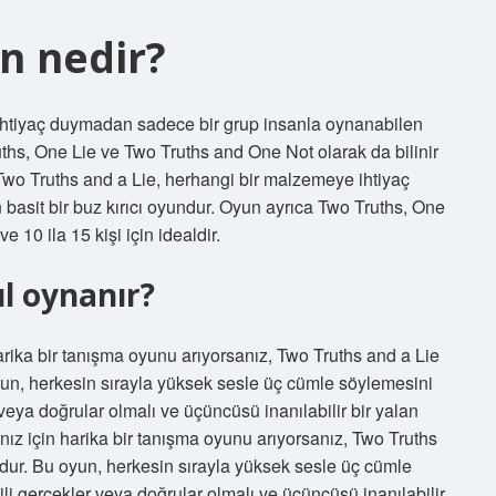
an nedir?
ihtiyaç duymadan sadece bir grup insanla oynanabilen
uths, One Lie ve Two Truths and One Not olarak da bilinir
 Two Truths and a Lie, herhangi bir malzemeye ihtiyaç
asit bir buz kırıcı oyundur. Oyun ayrıca Two Truths, One
 10 ila 15 kişi için idealdir.
ıl oynanır?
rika bir tanışma oyunu arıyorsanız, Two Truths and a Lie
 oyun, herkesin sırayla yüksek sesle üç cümle söylemesini
r veya doğrular olmalı ve üçüncüsü inanılabilir bir yalan
nız için harika bir tanışma oyunu arıyorsanız, Two Truths
ludur. Bu oyun, herkesin sırayla yüksek sesle üç cümle
gili gerçekler veya doğrular olmalı ve üçüncüsü inanılabilir