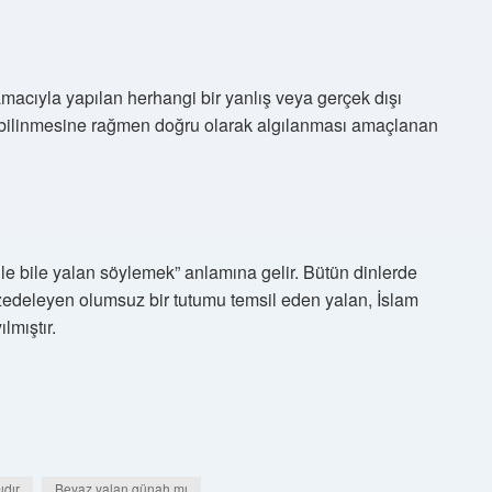
amacıyla yapılan herhangi bir yanlış veya gerçek dışı
u bilinmesine rağmen doğru olarak algılanması amaçlanan
ile bile yalan söylemek” anlamına gelir. Bütün dinlerde
 zedeleyen olumsuz bir tutumu temsil eden yalan, İslam
lmıştır.
ıdır
Beyaz yalan günah mı