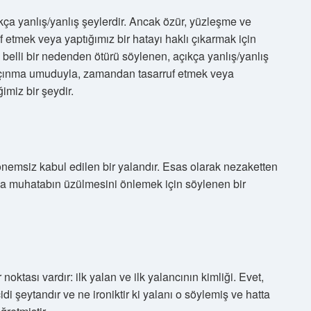
kça yanlış/yanlış şeylerdir. Ancak özür, yüzleşme ve
tmek veya yaptığımız bir hatayı haklı çıkarmak için
 belli bir nedenden ötürü söylenen, açıkça yanlış/yanlış
açınma umuduyla, zamandan tasarruf etmek veya
imiz bir şeydir.
emsiz kabul edilen bir yalandır. Esas olarak nezaketten
ya muhatabın üzülmesini önlemek için söylenen bir
oktası vardır: ilk yalan ve ilk yalancının kimliği. Evet,
i şeytandır ve ne ironiktir ki yalanı o söylemiş ve hatta