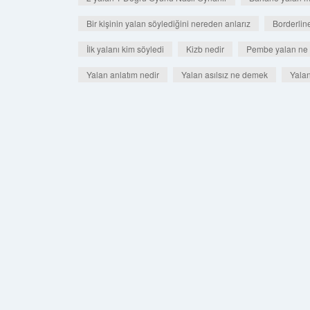
Bir kişinin yalan söylediğini nereden anlarız
Borderlin
İlk yalanı kim söyledi
Kizb nedir
Pembe yalan ne
Yalan anlatım nedir
Yalan asılsız ne demek
Yalan